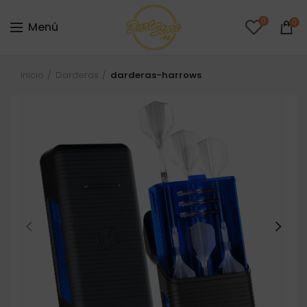
0
0
Menú
Inicio
Darderas
darderas-harrows