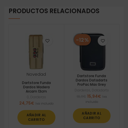
PRODUCTOS RELACIONADOS
-12%
Novedad
Dartstore Funda
Dardos Datadarts
Dartstore Funda
ProPac Max Grey
Dardos Madera
Darderas
,
Datadarts
Arcam 13cm
El
El
15,94
€
18,11
€
Iva
0
,
Darderas
precio
precio
incluido
24,75
€
Iva incluido
original
actual
era:
es:
AÑADIR AL
AÑADIR AL
18,11€.
15,94€.
CARRITO
CARRITO