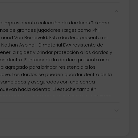
a impresionante colección de darderas Takoma
eños de grandes jugadores Target como Phil
aymond Van Berneveld. Esta dardera presenta un
 Nathan Aspinall. El material EVA resistente de
ner la rigidez y brindar protección a los dardos y
n dentro. El interior de la dardera presenta una
a agregado para brindar resistencia a los
uave. Los dardos se pueden guardar dentro de la
samblados y asegurados con una correa
 muevan hacia adentro. El estuche también
 accesorios y un grosor que evita que sus plumas
 Modelo: Icon Raymond Van Berneveld Capacidad:
s y bolsillos para accesorios. Medida: 18cm
lto