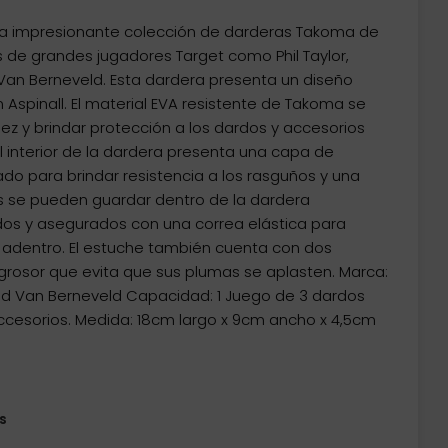
a impresionante colección de darderas Takoma de
s de grandes jugadores Target como Phil Taylor,
Van Berneveld. Esta dardera presenta un diseño
 Aspinall. El material EVA resistente de Takoma se
idez y brindar protección a los dardos y accesorios
l interior de la dardera presenta una capa de
do para brindar resistencia a los rasguños y una
s se pueden guardar dentro de la dardera
 y asegurados con una correa elástica para
 adentro. El estuche también cuenta con dos
 grosor que evita que sus plumas se aplasten. Marca:
d Van Berneveld Capacidad: 1 Juego de 3 dardos
ccesorios. Medida: 18cm largo x 9cm ancho x 4,5cm
s