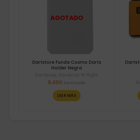
Dartstore Funda Cosmo Darts
Dartst
Holder Negra
Darderas
,
darderas-fit-flight
9,40
€
16
Iva incluido
LEER MÁS