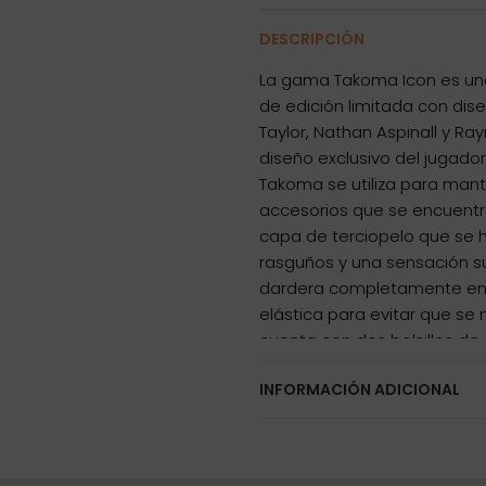
DESCRIPCIÓN
La gama Takoma Icon es un
de edición limitada con dis
Taylor, Nathan Aspinall y R
diseño exclusivo del jugador
Takoma se utiliza para mante
accesorios que se encuentra
capa de terciopelo que se h
rasguños y una sensación s
dardera completamente en
elástica para evitar que se
cuenta con dos bolsillos de
se aplasten. Marca: Target
INFORMACIÓN ADICIONAL
1 Juego de 3 dardos montado
largo x 9cm ancho x 4,5cm a