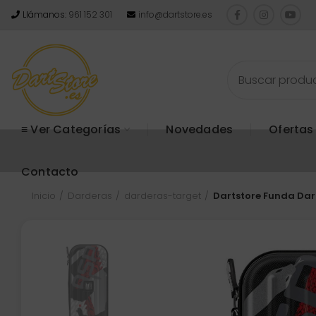
Llámanos:
961 152 301
info@dartstore.es
≡ Ver Categorías
Novedades
Ofertas
Contacto
Inicio
Darderas
darderas-target
Dartstore Funda Da