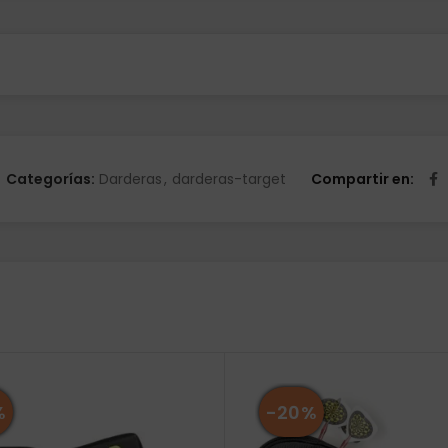
Categorías:
Darderas
,
darderas-target
Compartir en
%
-20%