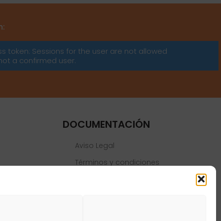
m:
ss token: Sessions for the user are not allowed
not a confirmed user.
DOCUMENTACIÓN
Aviso Legal
Términos y condiciones
Política de privacidad
Política de cookies