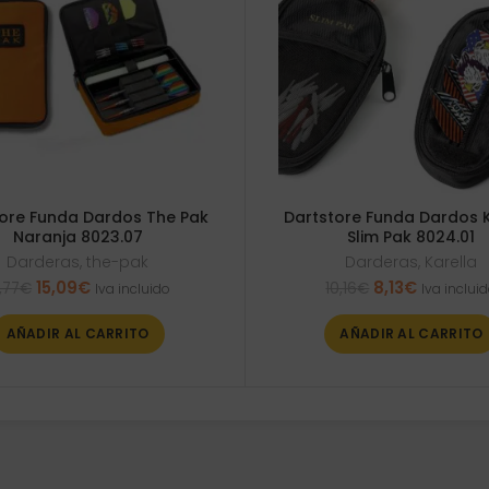
ore Funda Dardos The Pak
Dartstore Funda Dardos K
Naranja 8023.07
Slim Pak 8024.01
Darderas
,
the-pak
Darderas
,
Karella
El
El
El
El
15,09
€
8,13
€
,77
€
10,16
€
Iva incluido
Iva inclui
precio
precio
precio
precio
original
actual
original
actual
AÑADIR AL CARRITO
AÑADIR AL CARRITO
era:
es:
era:
es:
16,77€.
15,09€.
10,16€.
8,13€.