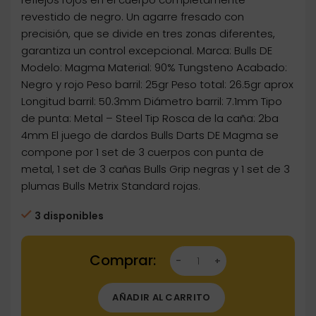
revestido de negro. Un agarre fresado con
precisión, que se divide en tres zonas diferentes,
garantiza un control excepcional. Marca: Bulls DE
Modelo: Magma Material: 90% Tungsteno Acabado:
Negro y rojo Peso barril: 25gr Peso total: 26.5gr aprox
Longitud barril: 50.3mm Diámetro barril: 7.1mm Tipo
de punta: Metal – Steel Tip Rosca de la caña: 2ba
4mm El juego de dardos Bulls Darts DE Magma se
compone por 1 set de 3 cuerpos con punta de
metal, 1 set de 3 cañas Bulls Grip negras y 1 set de 3
plumas Bulls Metrix Standard rojas.
3 disponibles
Dartstore Dardos Bulls Darts DE Magma 90% 2
AÑADIR AL CARRITO