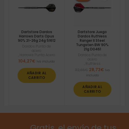
Dartstore Dardos
Dartstore Juego
Harrows Darts Opus
Dardos Ruthless
90% 21-26g 24g 51612
Ranger II Steel
Tungsten BW 90%
Dardos Punta de
21g D0461
acero
,
Harrows Punta Acero
Dardos Punta de
acero
104,27
€
Iva incluido
,
Ruthless
El
El
28,73
€
32,65
€
Iva
AÑADIR AL
precio
precio
incluido
CARRITO
original
actual
era:
es:
AÑADIR AL
32,65€.
28,73€.
CARRITO
Gratis, el envío de tus