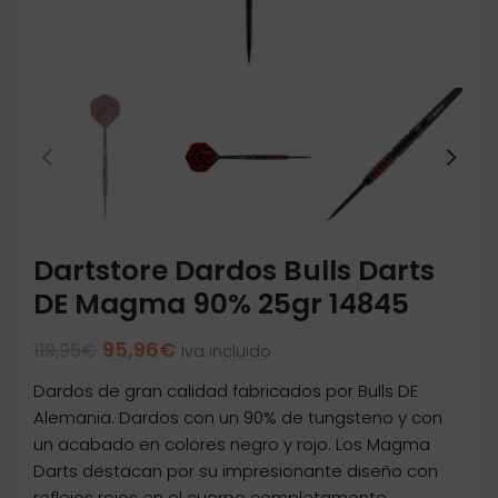
Dartstore Dardos Bulls Darts
DE Magma 90% 25gr 14845
El
El
95,96
€
119,95
€
Iva incluido
precio
precio
Dardos de gran calidad fabricados por Bulls DE
original
actual
era:
es:
Alemania. Dardos con un 90% de tungsteno y con
119,95€.
95,96€.
un acabado en colores negro y rojo. Los Magma
Darts destacan por su impresionante diseño con
reflejos rojos en el cuerpo completamente