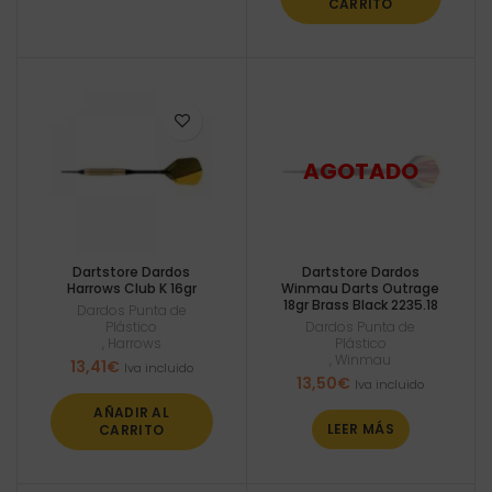
CARRITO
Dartstore Dardos
Dartstore Dardos
Harrows Club K 16gr
Winmau Darts Outrage
18gr Brass Black 2235.18
Dardos Punta de
Plástico
Dardos Punta de
,
Harrows
Plástico
,
Winmau
13,41
€
Iva incluido
13,50
€
Iva incluido
AÑADIR AL
LEER MÁS
CARRITO