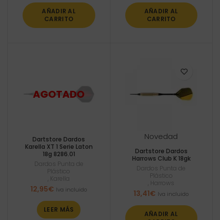
AÑADIR AL
AÑADIR AL
CARRITO
CARRITO
Novedad
Dartstore Dardos
Karella XT 1 Serie Laton
Dartstore Dardos
18g 8286.01
Harrows Club K 18gk
Dardos Punta de
Dardos Punta de
Plástico
Plástico
,
Karella
,
Harrows
12,95
€
Iva incluido
13,41
€
Iva incluido
LEER MÁS
AÑADIR AL