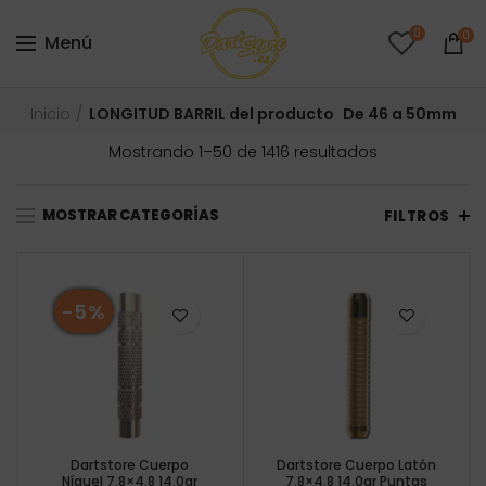
0
0
Menú
Inicio
LONGITUD BARRIL del producto
De 46 a 50mm
Ordenado
Mostrando 1–50 de 1416 resultados
por
precio:
MOSTRAR CATEGORÍAS
bajo
FILTROS
a
alto
-5%
Dartstore Cuerpo
Dartstore Cuerpo Latón
Níquel 7.8×4.8 14.0gr
7.8×4.8 14.0gr Puntas