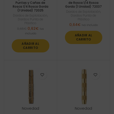
Puntas y Cañas de
de Rosca 1/4 Rosca
Rosca 1/4 Rosca Gorda
Gorda (1 Unidad) 72037
(1 Unidad) 72025
Dardos de Explotación
,
Dardos de Explotación
,
Dardos Punta de
Dardos Punta de
Plástico
Plástico
0,64
€
Iva incluido
El
El
0,62
€
0,65
€
Iva
precio
precio
incluido
AÑADIR AL
original
actual
CARRITO
era:
es:
AÑADIR AL
0,65€.
0,62€.
CARRITO
Novedad
Novedad