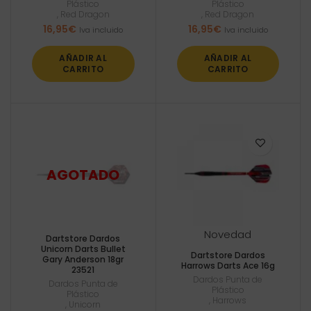
Plástico
Plástico
,
Red Dragon
,
Red Dragon
16,95
€
16,95
€
Iva incluido
Iva incluido
AÑADIR AL
AÑADIR AL
CARRITO
CARRITO
Novedad
Dartstore Dardos
Unicorn Darts Bullet
Dartstore Dardos
Gary Anderson 18gr
Harrows Darts Ace 16g
23521
Dardos Punta de
Dardos Punta de
Plástico
Plástico
,
Harrows
,
Unicorn