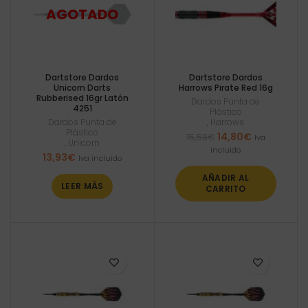
Dartstore Dardos
Dartstore Dardos
Unicorn Darts
Harrows Pirate Red 16g
Rubberised 16gr Latón
Dardos Punta de
4251
Plástico
Dardos Punta de
,
Harrows
Plástico
El
El
14,80
€
15,58
€
Iva
,
Unicorn
precio
precio
incluido
13,93
€
Iva incluido
original
actual
era:
es:
AÑADIR AL
15,58€.
14,80€.
LEER MÁS
CARRITO