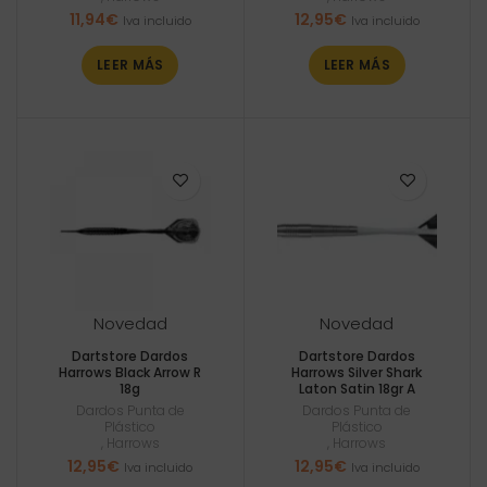
11,94
€
12,95
€
Iva incluido
Iva incluido
LEER MÁS
LEER MÁS
Novedad
Novedad
Dartstore Dardos
Dartstore Dardos
Harrows Black Arrow R
Harrows Silver Shark
18g
Laton Satin 18gr A
Dardos Punta de
Dardos Punta de
Plástico
Plástico
,
Harrows
,
Harrows
12,95
€
12,95
€
Iva incluido
Iva incluido