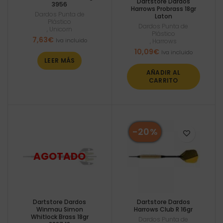
Dartstore Dardos
3956
Harrows Probrass 18gr
Dardos Punta de
Laton
Plástico
Dardos Punta de
,
Unicorn
Plástico
7,63
€
Iva incluido
,
Harrows
10,09
€
Iva incluido
LEER MÁS
AÑADIR AL
CARRITO
-20%
Dartstore Dardos
Dartstore Dardos
Winmau Simon
Harrows Club R 16gr
Whitlock Brass 18gr
Dardos Punta de