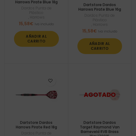
Harrows Pirate Blue 18g
Dartstore Dardos
Dardos Punta de
Harrows Pirate Blue 16g
Plástico
Dardos Punta de
,
Harrows
Plástico
15,58
€
Iva incluido
,
Harrows
15,58
€
Iva incluido
AÑADIR AL
CARRITO
AÑADIR AL
CARRITO
Dartstore Dardos
Dartstore Dardos
Harrows Pirate Red 18g
Target Raymond Van
Barneveld RVB Brass
Dardos Punta de