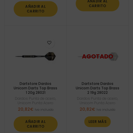
AÑADIR AL
era:
es:
CARRITO
AÑADIR AL
21,95€.
19,76€.
CARRITO
Dartstore Dardos
Dartstore Dardos
Unicorn Darts Top Brass
Unicorn Darts Top Brass
1 20g 28021
2 19g 28022
Dardos Punta de acero
,
Dardos Punta de acero
,
Unicorn Punta Acero
Unicorn Punta Acero
20,82
€
20,82
€
Iva incluido
Iva incluido
AÑADIR AL
LEER MÁS
CARRITO