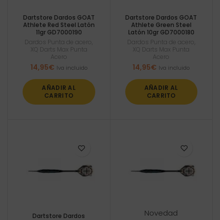
Dartstore Dardos GOAT
Dartstore Dardos GOAT
Athlete Red Steel Latón
Athlete Green Steel
11gr GD7000190
Latón 10gr GD7000180
Dardos Punta de acero
,
Dardos Punta de acero
,
XQ Darts Max Punta
XQ Darts Max Punta
Acero
Acero
14,95
€
14,95
€
Iva incluido
Iva incluido
AÑADIR AL
AÑADIR AL
CARRITO
CARRITO
Novedad
Dartstore Dardos