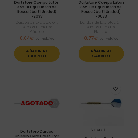
Dartstore Cuerpo Latón
Dartstore Cuerpo Latón
8×5 14.0gr Puntas de
8×5.1 16.0gr Puntas de
Rosca 2ba (1 Unidad)
Rosca 2ba (1 Unidad)
72033
70033
Dardos de Explotación
,
Dardos de Explotación
,
Dardos Punta de
Dardos Punta de
Plástico
Plástico
0,64
€
0,77
€
Iva incluido
Iva incluido
AÑADIR AL
AÑADIR AL
CARRITO
CARRITO
Novedad
Dartstore Dardos
Unicorn Core Brass 17gr