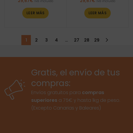
29,67
€
29,67
€
Iva incluido
Iva incluido
LEER MÁS
LEER MÁS
1
2
3
4
…
27
28
29
Gratis, el envío de tus
compras:
Envíos gratuitos para
compras
superiores
a 75€ y hasta 1kg de peso.
(Excepto Canarias y Baleares)