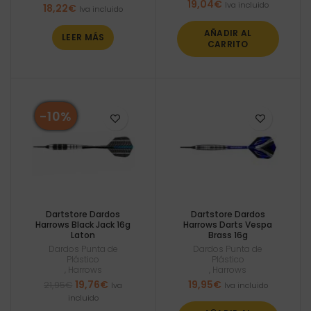
19,04
€
Iva incluido
18,22
€
Iva incluido
AÑADIR AL
LEER MÁS
CARRITO
-10%
Dartstore Dardos
Dartstore Dardos
Harrows Black Jack 16g
Harrows Darts Vespa
Laton
Brass 16g
Dardos Punta de
Dardos Punta de
Plástico
Plástico
,
Harrows
,
Harrows
El
El
19,76
€
19,95
€
21,95
€
Iva
Iva incluido
precio
precio
incluido
original
actual