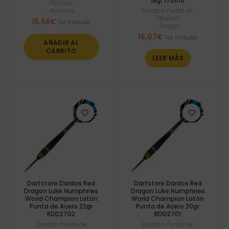
18gr 170015
Plástico
,
Harrows
Dardos Punta de
Plástico
15,58
€
Iva incluido
,
Target
16,07
€
Iva incluido
AÑADIR AL
CARRITO
LEER MÁS
Dartstore Dardos Red
Dartstore Dardos Red
Dragon Luke Humphries
Dragon Luke Humphries
World Champion Latón
World Champion Latón
Punta de Acero 22gr
Punta de Acero 20gr
RDD2702
RDD2701
Dardos Punta de
Dardos Punta de