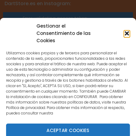
DartStore.es en Instagram:
Error validating access token:
Sessions for the user are not allowed
Gestionar el
because the user is not a confirmed
Consentimiento de las
user.
Cookies
Utilizamos cookies propias y de terceros para personalizar el
contenido de la web, proporcionarles funcionalidades a las redes
sociales y para analizar el tráfico de nuestra web. Puede aceptar el
uso de esta tecnología o administrar su configuración y poder
CONTACTO
rechazarla, y así controlar completamente qué información se
recopila y gestiona a través de los botones habilitados al efecto. Al
clicar en "Sí, Acepto", ACEPTA SU USO, si bien podrá retirar su
MENÚ PRINCIPAL
consentimiento en cualquier momento. También puede CAMBIAR
la instalación de cookies clicando en CONFIGURAR. Para obtener
más información sobre nuestras políticas de datos, visite nuestra
Política de privacidad. Para obtener más información al respecto,
MI CUENTA
puedes consultar nuestra
DOCUMENTACIÓN
ACEPTAR COOKIES