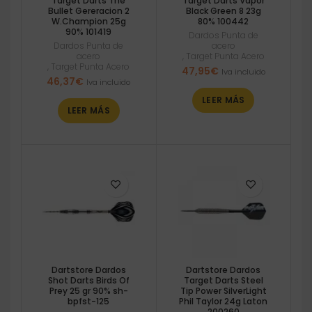
Target Darts The
Target Darts Vapor
Bullet Gereracion 2
Black Green 8 23g
W.Champion 25g
80% 100442
90% 101419
Dardos Punta de
Dardos Punta de
acero
acero
,
Target Punta Acero
,
Target Punta Acero
47,95
€
Iva incluido
46,37
€
Iva incluido
LEER MÁS
LEER MÁS
Dartstore Dardos
Dartstore Dardos
Shot Darts Birds Of
Target Darts Steel
Prey 25 gr 90% sh-
Tip Power SilverLight
bpfst-125
Phil Taylor 24g Laton
200260