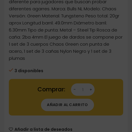
diferente para jugadores que buscan probar
diferentes agarres. Marca: Bulls NL Modelo: Chaos
Versión: Green Material: Tungsteno Peso total: 20gr
aprox Longitud barril: 49.0mm Diámetro barril:
6.30mm Tipo de punta: Metal – Steel Tip Rosca de
caña: 2ba 4mm El juego de dardos se compone por
1 set de 3 cuerpos Chaos Green con punta de
acero, 1 set de 3 cañas Nylon Negro y 1 set de 3
plumas
3 disponibles
Dartstore Dardos Bulls Darts Bulls Chaos Gre
AÑADIR AL CARRITO
Añadir a lista de deseados