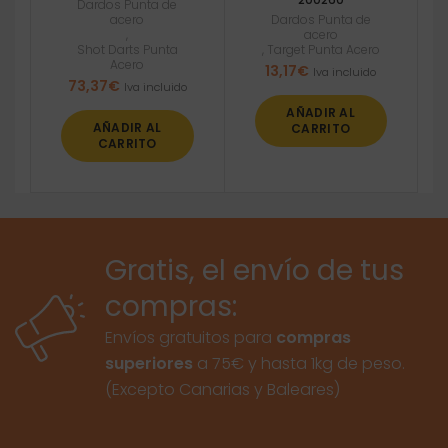
Dardos Punta de
acero
Dardos Punta de
,
acero
Shot Darts Punta
,
Target Punta Acero
Acero
13,17
€
Iva incluido
73,37
€
Iva incluido
AÑADIR AL
AÑADIR AL
CARRITO
CARRITO
Gratis, el envío de tus
compras:
Envíos gratuitos para
compras
superiores
a 75€ y hasta 1kg de peso.
(Excepto Canarias y Baleares)