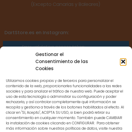
(Excepto Canarias y Baleares)
DartStore.es en Instagram:
Error validating access token:
Sessions for the user are not allowed
Gestionar el
because the user is not a confirmed
Consentimiento de las
user.
Cookies
Utilizamos cookies propias y de terceros para personalizar el
contenido de la web, proporcionarles funcionalidades a las redes
sociales y para analizar el tráfico de nuestra web. Puede aceptar el
uso de esta tecnología o administrar su configuración y poder
CONTACTO
rechazarla, y así controlar completamente qué información se
recopila y gestiona a través de los botones habilitados al efecto. Al
clicar en "Sí, Acepto", ACEPTA SU USO, si bien podrá retirar su
MENÚ PRINCIPAL
consentimiento en cualquier momento. También puede CAMBIAR
la instalación de cookies clicando en CONFIGURAR. Para obtener
más información sobre nuestras políticas de datos, visite nuestra