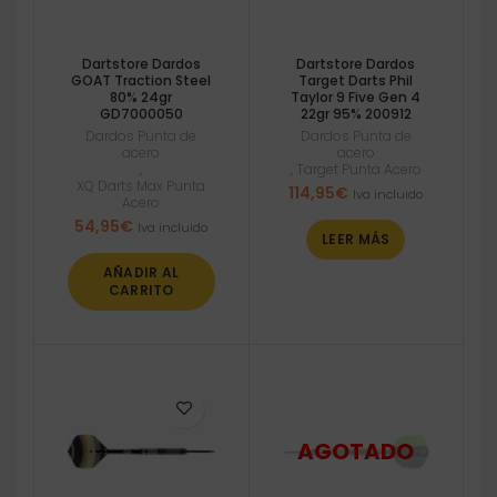
Dartstore Dardos
Dartstore Dardos
GOAT Traction Steel
Target Darts Phil
80% 24gr
Taylor 9 Five Gen 4
GD7000050
22gr 95% 200912
Dardos Punta de
Dardos Punta de
acero
acero
,
,
Target Punta Acero
XQ Darts Max Punta
114,95
€
Iva incluido
Acero
54,95
€
Iva incluido
LEER MÁS
AÑADIR AL
CARRITO