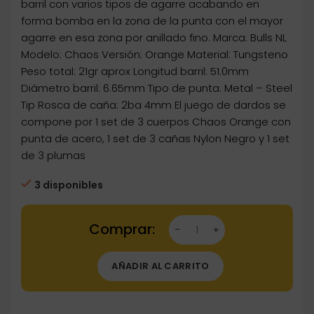
barril con varios tipos de agarre acabando en
forma bomba en la zona de la punta con el mayor
agarre en esa zona por anillado fino. Marca: Bulls NL
Modelo: Chaos Versión: Orange Material: Tungsteno
Peso total: 21gr aprox Longitud barril: 51.0mm
Diámetro barril: 6.65mm Tipo de punta: Metal – Steel
Tip Rosca de caña: 2ba 4mm El juego de dardos se
compone por 1 set de 3 cuerpos Chaos Orange con
punta de acero, 1 set de 3 cañas Nylon Negro y 1 set
de 3 plumas
3 disponibles
Dartstore Dardos Bulls Darts Bulls Chaos Ora
AÑADIR AL CARRITO