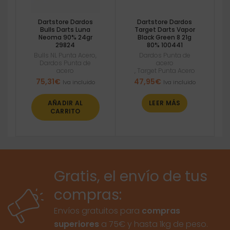
Dartstore Dardos
Dartstore Dardos
Bulls Darts Luna
Target Darts Vapor
Neoma 90% 24gr
Black Green 8 21g
29824
80% 100441
Bulls NL Punta Acero
,
Dardos Punta de
Dardos Punta de
acero
acero
,
Target Punta Acero
75,31
€
47,95
€
Iva incluido
Iva incluido
AÑADIR AL
LEER MÁS
CARRITO
Gratis, el envío de tus
compras:
Envíos gratuitos para
compras
superiores
a 75€ y hasta 1kg de peso.