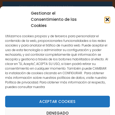
Error validating access token:
Sessions for the user are not allowed
Gestionar el
because the user is not a confirmed
Consentimiento de las
user.
Cookies
Utilizamos cookies propias y de terceros para personalizar el
contenido de la web, proporcionarles funcionalidades a las redes
sociales y para analizar el tráfico de nuestra web. Puede aceptar el
uso de esta tecnología o administrar su configuración y poder
CONTACTO
rechazarla, y así controlar completamente qué información se
recopila y gestiona a través de los botones habilitados al efecto. Al
clicar en "Sí, Acepto", ACEPTA SU USO, si bien podrá retirar su
MENÚ PRINCIPAL
consentimiento en cualquier momento. También puede CAMBIAR
la instalación de cookies clicando en CONFIGURAR. Para obtener
más información sobre nuestras políticas de datos, visite nuestra
Política de privacidad. Para obtener más información al respecto,
MI CUENTA
puedes consultar nuestra
DOCUMENTACIÓN
ACEPTAR COOKIES
DENEGADO