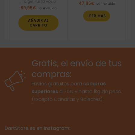
,
Target Punta Acero
47,95
€
Iva incluido
89,95
€
Iva incluido
LEER MÁS
AÑADIR AL
CARRITO
Gratis, el envío de tus
compras:
Envíos gratuitos para
compras
superiores
a 75€ y hasta 1kg de peso.
(Excepto Canarias y Baleares)
DartStore.es en Instagram: