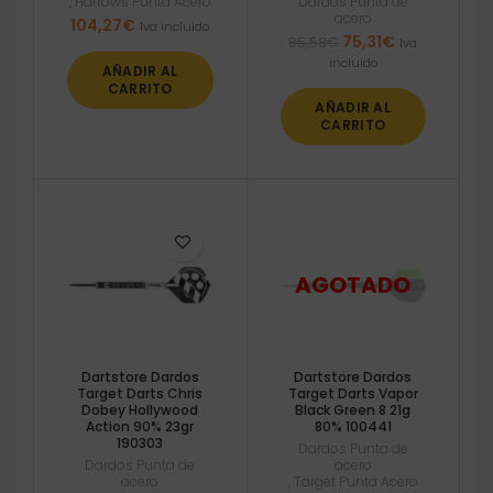
,
Harrows Punta Acero
Dardos Punta de
acero
104,27
€
Iva incluido
El
El
75,31
€
85,58
€
Iva
precio
precio
incluido
AÑADIR AL
original
actual
CARRITO
era:
es:
AÑADIR AL
85,58€.
75,31€.
CARRITO
Dartstore Dardos
Dartstore Dardos
Target Darts Chris
Target Darts Vapor
Dobey Hollywood
Black Green 8 21g
Action 90% 23gr
80% 100441
190303
Dardos Punta de
Dardos Punta de
acero
acero
,
Target Punta Acero