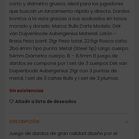
corto y diámetro grueso, ideal para los jugadores
que buscan un lanzamiento rápido y directo. Dardos
bonitos a la vista gracias a sus acabados en tonos
morado y dorado. Marca: Bulls Darts Modelo: Dirk
van Duijvenbode Aubergenius Material: Latón –
Brass Peso barril: 21gr Peso total: 22.5gr Rosca caña:
2ba 4mm Tipo punta: Metal (Steel Tip) Largo cuerpo:
54mm Diámetro cuerpo: 8 – 8.5mm El juego de
dardos se compone por 1 set de 3 cuerpos Dirk van
Duijvenbode Aubergenius 21gr con 3 puntas de
metal, 1 set de 3 cañas Bulls y 1 set de 3 plumas.
Sin existencias
Añadir a lista de deseados
DESCRIPCIÓN
Juego de dardos de gran calidad diseño por el