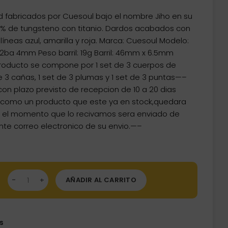
 fabricados por Cuesoul bajo el nombre Jiho en su
90% de tungsteno con titanio. Dardos acabados con
íneas azul, amarilla y roja. Marca: Cuesoul Modelo:
a 2ba 4mm Peso barril: 19g Barril: 46mm x 6.5mm
producto se compone por 1 set de 3 cuerpos de
e 3 cañas, 1 set de 3 plumas y 1 set de 3 puntas—–
con plazo previsto de recepcion de 10 a 20 dias
o como un producto que este ya en stock,quedara
n el momento que lo recivamos sera enviado de
nte correo electronico de su envio.—–
dos Cuesoul Jiho D1 Soft tip 90% 19g CSJH-90R19KJHD1 cantidad
AÑADIR AL CARRITO
s