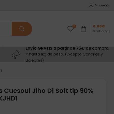
Mi cuenta
0,00
€
0
0
artículos
Envío GRATIS a partir de 75€ de compra
Y hasta 1kg de peso. (Excepto Canarias y
Baleares)
1
 Cuesoul Jiho D1 Soft tip 90%
KJHD1