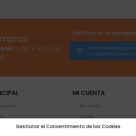
DartStore.es en Instagra
ompras:
Error validating acce
ores
a 75€ y hasta 1kg
because the user is 
s)
NCIPAL
MI CUENTA
egorías
Mi cuenta
es
Carrito
Gestionar el Consentimiento de las Cookies
Lista de deseos