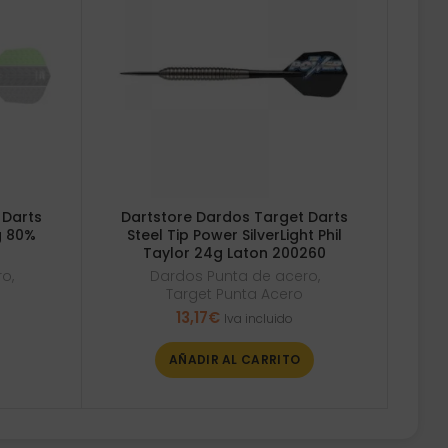
 Darts
Dartstore Dardos Target Darts
g 80%
Steel Tip Power SilverLight Phil
Taylor 24g Laton 200260
ro
,
Dardos Punta de acero
,
Target Punta Acero
13,17
€
Iva incluido
AÑADIR AL CARRITO