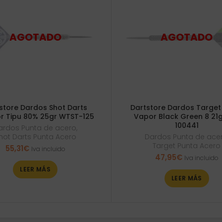
store Dardos Shot Darts
Dartstore Dardos Target
or Tipu 80% 25gr WTST-125
Vapor Black Green 8 21
100441
ardos Punta de acero
,
hot Darts Punta Acero
Dardos Punta de ace
Target Punta Acero
55,31
€
Iva incluido
47,95
€
Iva incluido
LEER MÁS
LEER MÁS