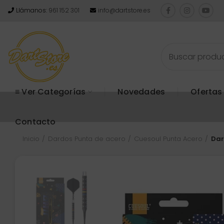
Llámanos:
961 152 301
info@dartstore.es
≡ Ver Categorías
Novedades
Ofertas
Contacto
Inicio
Dardos Punta de acero
Cuesoul Punta Acero
Dar