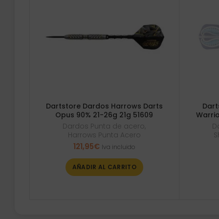
Dartstore Dardos Harrows Darts
Dart
Opus 90% 21-26g 21g 51609
Warri
Dardos Punta de acero
,
D
Harrows Punta Acero
S
121,95
€
Iva incluido
AÑADIR AL CARRITO