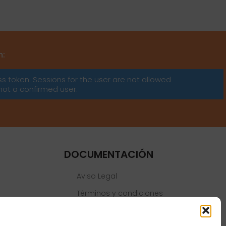
m:
ss token: Sessions for the user are not allowed
not a confirmed user.
DOCUMENTACIÓN
Aviso Legal
Términos y condiciones
Política de privacidad