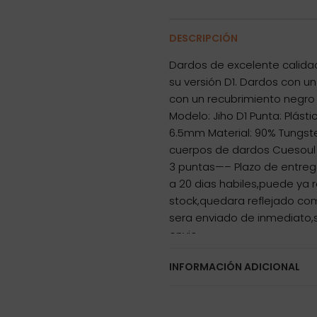
DESCRIPCIÓN
Dardos de excelente calida
su versión D1. Dardos con u
con un recubrimiento negro c
Modelo: Jiho D1 Punta: Plást
6.5mm Material: 90% Tungst
cuerpos de dardos Cuesoul Ji
3 puntas—– Plazo de entrega
a 20 dias habiles,puede ya
stock,quedara reflejado co
sera enviado de inmediato,
envio.—–
INFORMACIÓN ADICIONAL