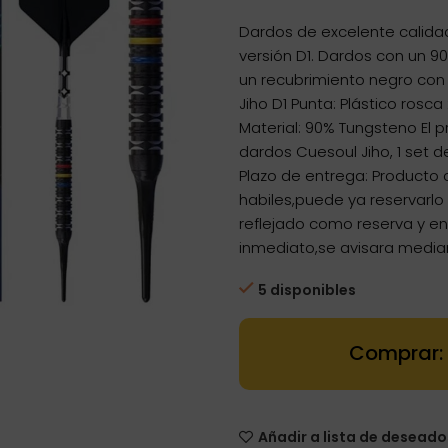
Dardos de excelente calidad
versión D1. Dardos con un 
un recubrimiento negro con l
Jiho D1 Punta: Plástico rosc
Material: 90% Tungsteno El 
dardos Cuesoul Jiho, 1 set d
Plazo de entrega: Producto 
habiles,puede ya reservarl
reflejado como reserva y e
inmediato,se avisara media
5 disponibles
Dartstore Dar
Añadir a lista de deseado