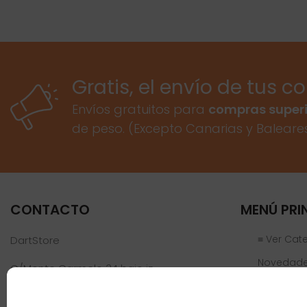
Gratis, el envío de tus c
Envíos gratuitos para
compras superi
de peso. (Excepto Canarias y Baleare
CONTACTO
MENÚ PRI
≡ Ver Cat
DartStore
Novedad
C/Monte Carmelo 34 bajo iz
46019 Valencia
Ofertas