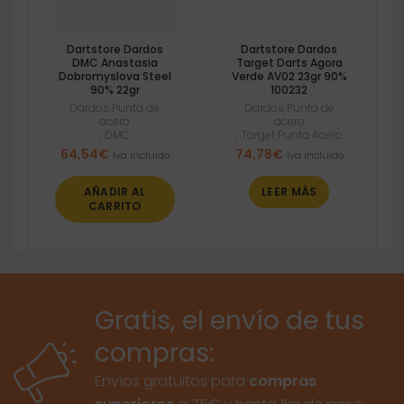
Dartstore Dardos
Dartstore Dardos
DMC Anastasia
Target Darts Agora
Dobromyslova Steel
Verde AV02 23gr 90%
90% 22gr
100232
Dardos Punta de
Dardos Punta de
acero
acero
,
DMC
,
Target Punta Acero
64,54
€
74,78
€
Iva incluido
Iva incluido
AÑADIR AL
LEER MÁS
CARRITO
Gratis, el envío de tus
compras:
Envíos gratuitos para
compras