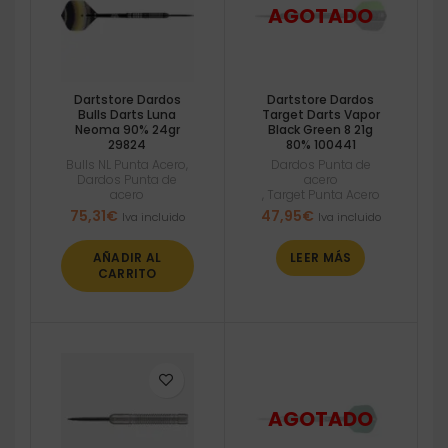
Dartstore Dardos
Dartstore Dardos
Bulls Darts Luna
Target Darts Vapor
Neoma 90% 24gr
Black Green 8 21g
29824
80% 100441
Bulls NL Punta Acero
,
Dardos Punta de
Dardos Punta de
acero
acero
,
Target Punta Acero
75,31
€
47,95
€
Iva incluido
Iva incluido
AÑADIR AL
LEER MÁS
CARRITO