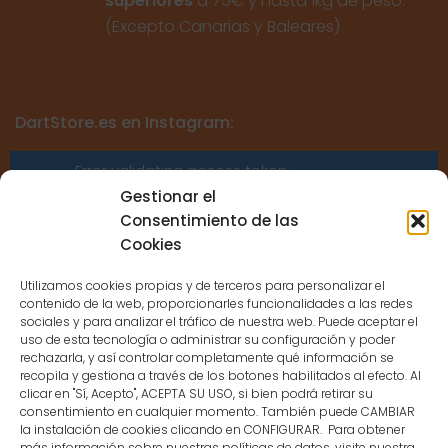
superiores
a 75€ y hasta 1kg de peso.
(Excepto Canarias y Baleares)
DartStore.es en Instagram:
Error validating access token:
Sessions for the user are not allowed
Gestionar el
because the user is not a confirmed
Consentimiento de las
user.
Cookies
Utilizamos cookies propias y de terceros para personalizar el
contenido de la web, proporcionarles funcionalidades a las redes
sociales y para analizar el tráfico de nuestra web. Puede aceptar el
uso de esta tecnología o administrar su configuración y poder
CONTACTO
rechazarla, y así controlar completamente qué información se
recopila y gestiona a través de los botones habilitados al efecto. Al
clicar en "Sí, Acepto", ACEPTA SU USO, si bien podrá retirar su
MENÚ PRINCIPAL
consentimiento en cualquier momento. También puede CAMBIAR
la instalación de cookies clicando en CONFIGURAR. Para obtener
más información sobre nuestras políticas de datos, visite nuestra