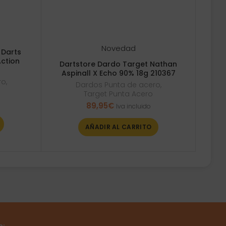
Novedad
 Darts
ction
Dartstore Dardo Target Nathan
Aspinall X Echo 90% 18g 210367
ro
,
Dardos Punta de acero
,
Target Punta Acero
89,95
€
Iva incluido
AÑADIR AL CARRITO