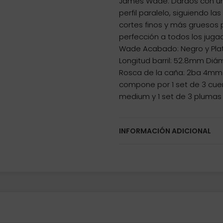
James Wade. Dardos con un
perfil paralelo, siguiendo la
cortes finos y más gruesos 
perfección a todos los juga
Wade Acabado: Negro y Plata
Longitud barril: 52.8mm Diám
Rosca de la caña: 2ba 4mm 
compone por 1 set de 3 cuer
medium y 1 set de 3 plumas 
INFORMACIÓN ADICIONAL