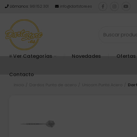
Llámanos:
961 152 301
info@dartstore.es
≡ Ver Categorías
Novedades
Ofertas
Contacto
Inicio
Dardos Punta de acero
Unicorn Punta Acero
Dar