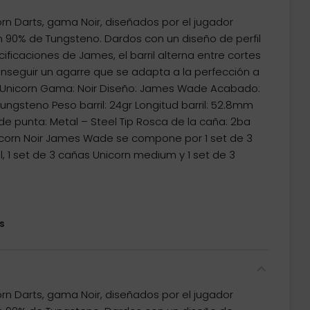
rn Darts, gama Noir, diseñados por el jugador
90% de Tungsteno. Dardos con un diseño de perfil
cificaciones de James, el barril alterna entre cortes
nseguir un agarre que se adapta a la perfección a
: Unicorn Gama: Noir Diseño: James Wade Acabado:
Tungsteno Peso barril: 24gr Longitud barril: 52.8mm
de punta: Metal – Steel Tip Rosca de la caña: 2ba
corn Noir James Wade se compone por 1 set de 3
 1 set de 3 cañas Unicorn medium y 1 set de 3
s
rn Darts, gama Noir, diseñados por el jugador