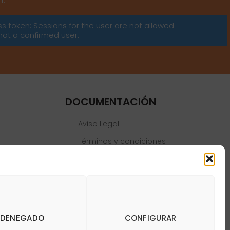
m:
ss token: Sessions for the user are not allowed
not a confirmed user.
DOCUMENTACIÓN
Aviso Legal
Términos y condiciones
Política de privacidad
Política de cookies
DENEGADO
CONFIGURAR