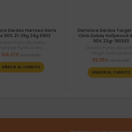
ore Dardos Harrows Darts
Dartstore Dardos Target
s 90% 21-26g 24g 51612
Chris Dobey Hollywood A
90% 23gr 190303
ardos Punta de acero
,
Harrows Punta Acero
Dardos Punta de ace
Target Punta Acero
104,27
€
Iva incluido
89,95
€
Iva incluido
AÑADIR AL CARRITO
AÑADIR AL CARRITO