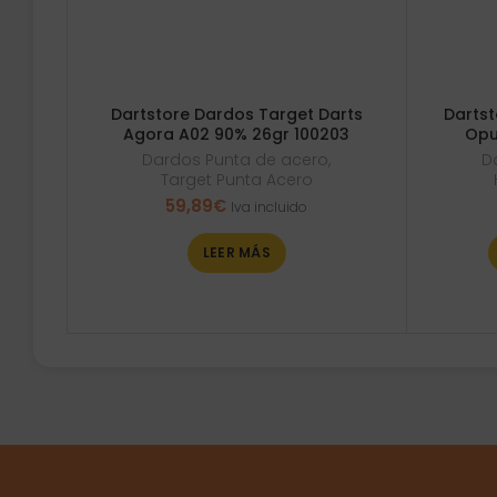
Dartstore Dardos Target Darts
Dartst
Agora A02 90% 26gr 100203
Opu
Dardos Punta de acero
,
D
Target Punta Acero
59,89
€
Iva incluido
LEER MÁS