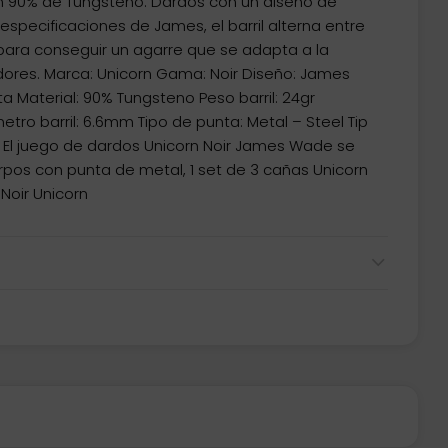
 90% de Tungsteno. Dardos con un diseño de
s especificaciones de James, el barril alterna entre
para conseguir un agarre que se adapta a la
dores. Marca: Unicorn Gama: Noir Diseño: James
 Material: 90% Tungsteno Peso barril: 24gr
etro barril: 6.6mm Tipo de punta: Metal – Steel Tip
El juego de dardos Unicorn Noir James Wade se
pos con punta de metal, 1 set de 3 cañas Unicorn
Noir Unicorn