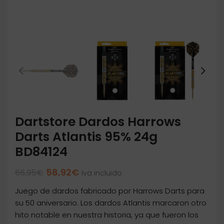
Dartstore Dardos Harrows
Darts Atlantis 95% 24g
BD84124
El
El
58,92
€
66,95
€
Iva incluido
precio
precio
Juego de dardos fabricado por Harrows Darts para
original
actual
era:
es:
su 50 aniversario. Los dardos Atlantis marcaron otro
66,95€.
58,92€.
hito notable en nuestra historia, ya que fueron los