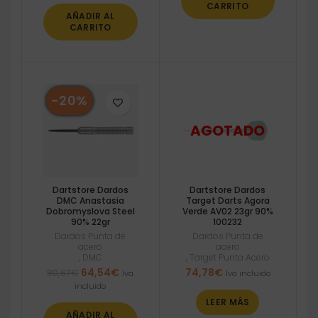
CARRITO
AÑADIR AL
CARRITO
-20%
Dartstore Dardos
Dartstore Dardos
DMC Anastasia
Target Darts Agora
Dobromyslova Steel
Verde AV02 23gr 90%
90% 22gr
100232
Dardos Punta de
Dardos Punta de
acero
acero
,
DMC
,
Target Punta Acero
El
El
64,54
€
74,78
€
80,67
€
Iva
Iva incluido
precio
precio
incluido
original
actual
LEER MÁS
era:
es:
AÑADIR AL