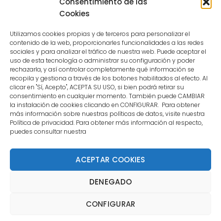
Consentimiento de las
user.
Cookies
Utilizamos cookies propias y de terceros para personalizar el
contenido de la web, proporcionarles funcionalidades a las redes
sociales y para analizar el tráfico de nuestra web. Puede aceptar el
uso de esta tecnología o administrar su configuración y poder
CONTACTO
rechazarla, y así controlar completamente qué información se
recopila y gestiona a través de los botones habilitados al efecto. Al
clicar en "Sí, Acepto", ACEPTA SU USO, si bien podrá retirar su
MENÚ PRINCIPAL
consentimiento en cualquier momento. También puede CAMBIAR
la instalación de cookies clicando en CONFIGURAR. Para obtener
más información sobre nuestras políticas de datos, visite nuestra
Política de privacidad. Para obtener más información al respecto,
MI CUENTA
puedes consultar nuestra
DOCUMENTACIÓN
ACEPTAR COOKIES
DENEGADO
Copyright 2021 DartStore - Todos los derechos
CONFIGURAR
reservados. | La Mejor Tienda de Dardos y Dianas de
Madrid DartStore