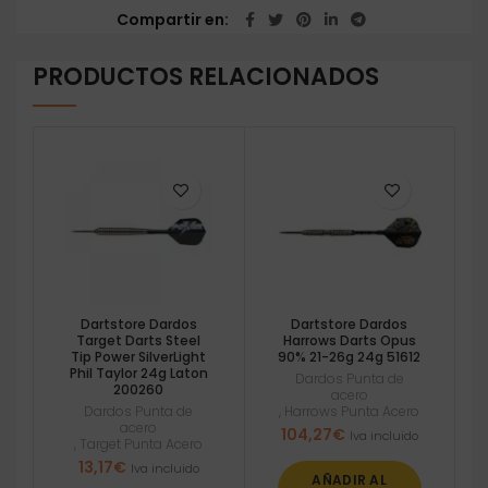
Compartir en
PRODUCTOS RELACIONADOS
Dartstore Dardos
Dartstore Dardos
Target Darts Steel
Harrows Darts Opus
Tip Power SilverLight
90% 21-26g 24g 51612
Phil Taylor 24g Laton
Dardos Punta de
200260
acero
Dardos Punta de
,
Harrows Punta Acero
acero
104,27
€
Iva incluido
,
Target Punta Acero
13,17
€
Iva incluido
AÑADIR AL