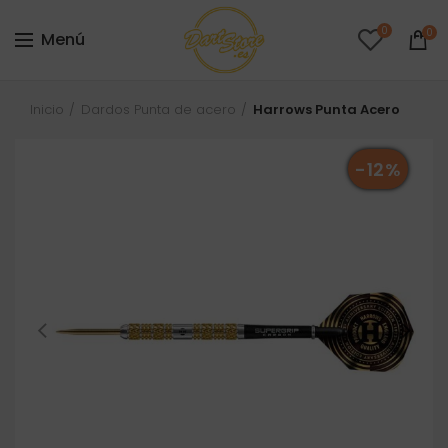
0
0
Menú
Inicio
Dardos Punta de acero
Harrows Punta Acero
-12%