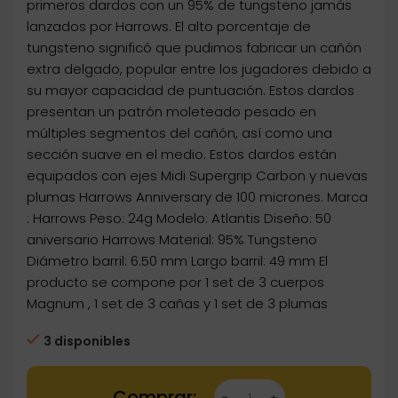
primeros dardos con un 95% de tungsteno jamás
lanzados por Harrows. El alto porcentaje de
tungsteno significó que pudimos fabricar un cañón
extra delgado, popular entre los jugadores debido a
su mayor capacidad de puntuación. Estos dardos
presentan un patrón moleteado pesado en
múltiples segmentos del cañón, así como una
sección suave en el medio. Estos dardos están
equipados con ejes Midi Supergrip Carbon y nuevas
plumas Harrows Anniversary de 100 micrones. Marca
: Harrows Peso: 24g Modelo: Atlantis Diseño: 50
aniversario Harrows Material: 95% Tungsteno
Diámetro barril: 6.50 mm Largo barril: 49 mm El
producto se compone por 1 set de 3 cuerpos
Magnum , 1 set de 3 cañas y 1 set de 3 plumas
3 disponibles
Dartstore Dardos Harrows Darts Atlantis 95% 