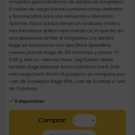
a nuestra gama dinámica de dardos sin tungsteno.
El cañón de carga frontal combina cortes anillados
y festoneados para una sensación y liberación
óptimas. Estos dardos tienen un acabado mate y
tres llamativos anillos rojos metálicos, lo que les da
una apariencia similar al tungsteno. Los dardos
Rage se suministran con ejes Black Speedline,
nuevas plumas Rage de 100 micrones y pesan +/-
0,05 g. Marca : Harrows Peso: 24g Puntas: Metal
Modelo: Rage Material: Acero Diámetro barril: 9.40
mm Largo barril: 61 mm El producto se compone por
1 set de 3 cuerpos Rage 90%, 1 set de 3 cañas y 1 set
de 3 plumas
6 disponibles
Dartstore Dardos Harrows Darts Rage Steel 2