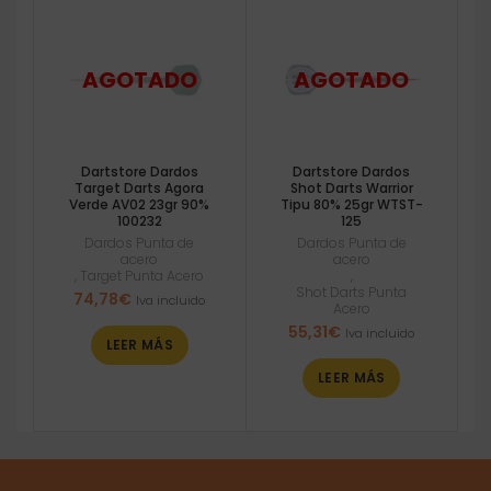
Dartstore Dardos
Dartstore Dardos
Target Darts Agora
Shot Darts Warrior
Verde AV02 23gr 90%
Tipu 80% 25gr WTST-
100232
125
Dardos Punta de
Dardos Punta de
acero
acero
,
Target Punta Acero
,
Shot Darts Punta
74,78
€
Iva incluido
Acero
55,31
€
Iva incluido
LEER MÁS
LEER MÁS