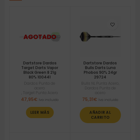
Dartstore Dardos
Dartstore Dardos
Target Darts Vapor
Bulls Darts Luna
Black Green 8 21g
Phobos 90% 24gr
80% 100441
29724
Dardos Punta de
Bulls NL Punta Acero
,
acero
Dardos Punta de
,
Target Punta Acero
acero
47,95
€
75,31
€
Iva incluido
Iva incluido
LEER MÁS
AÑADIR AL
CARRITO