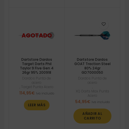
Dartstore Dardos
Dartstore Dardos
Target Darts Phil
GOAT Traction Steel
Taylor 9 Five Gen 4
80% 24gr
26gr 95% 200918
GD7000050
Dardos Punta de
Dardos Punta de
acero
acero
,
Target Punta Acero
,
XQ Darts Max Punta
114,95
€
Iva incluido
Acero
54,95
€
Iva incluido
LEER MÁS
AÑADIR AL
CARRITO