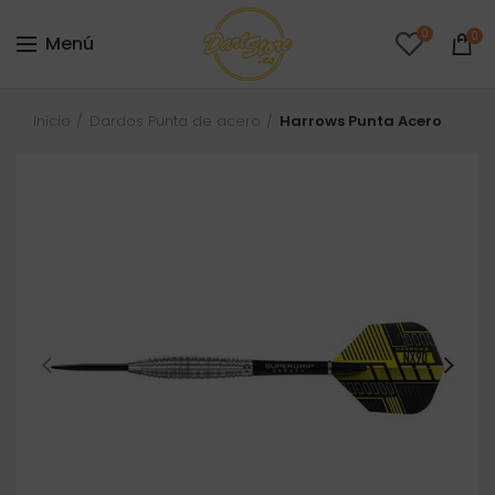
0
0
Menú
Inicio
Dardos Punta de acero
Harrows Punta Acero