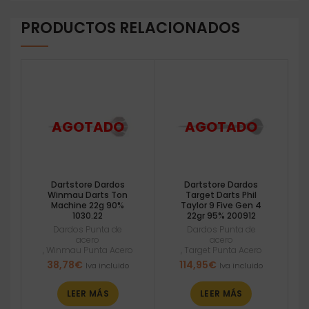
PRODUCTOS RELACIONADOS
Dartstore Dardos
Dartstore Dardos
Winmau Darts Ton
Target Darts Phil
Machine 22g 90%
Taylor 9 Five Gen 4
1030.22
22gr 95% 200912
Dardos Punta de
Dardos Punta de
acero
acero
,
Winmau Punta Acero
,
Target Punta Acero
38,78
€
114,95
€
Iva incluido
Iva incluido
LEER MÁS
LEER MÁS