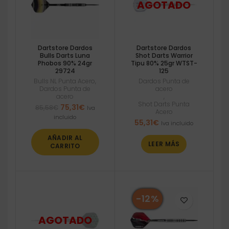
Dartstore Dardos
Dartstore Dardos
Bulls Darts Luna
Shot Darts Warrior
Phobos 90% 24gr
Tipu 80% 25gr WTST-
29724
125
Bulls NL Punta Acero
,
Dardos Punta de
Dardos Punta de
acero
acero
,
Shot Darts Punta
El
El
75,31
€
85,58
€
Iva
Acero
precio
precio
incluido
55,31
€
Iva incluido
original
actual
era:
es:
AÑADIR AL
85,58€.
75,31€.
LEER MÁS
CARRITO
-12%