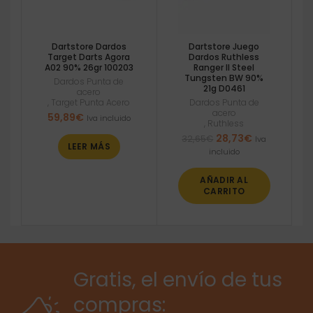
Dartstore Dardos
Dartstore Juego
Target Darts Agora
Dardos Ruthless
A02 90% 26gr 100203
Ranger II Steel
Tungsten BW 90%
Dardos Punta de
21g D0461
acero
,
Target Punta Acero
Dardos Punta de
acero
59,89
€
Iva incluido
,
Ruthless
El
El
28,73
€
32,65
€
Iva
LEER MÁS
precio
precio
incluido
original
actual
era:
es:
AÑADIR AL
32,65€.
28,73€.
CARRITO
Gratis, el envío de tus
compras: