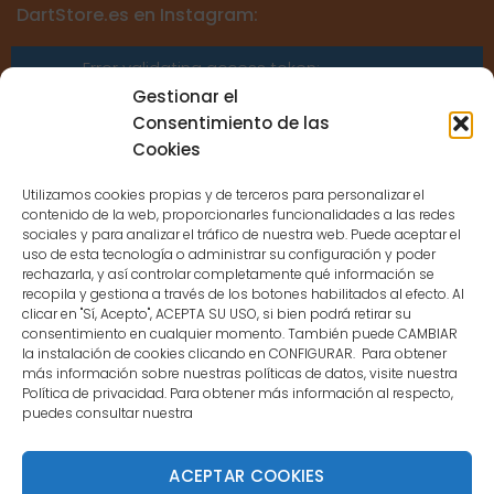
DartStore.es en Instagram:
Error validating access token:
Sessions for the user are not allowed
Gestionar el
because the user is not a confirmed
Consentimiento de las
user.
Cookies
Utilizamos cookies propias y de terceros para personalizar el
contenido de la web, proporcionarles funcionalidades a las redes
sociales y para analizar el tráfico de nuestra web. Puede aceptar el
uso de esta tecnología o administrar su configuración y poder
CONTACTO
rechazarla, y así controlar completamente qué información se
recopila y gestiona a través de los botones habilitados al efecto. Al
clicar en "Sí, Acepto", ACEPTA SU USO, si bien podrá retirar su
MENÚ PRINCIPAL
consentimiento en cualquier momento. También puede CAMBIAR
la instalación de cookies clicando en CONFIGURAR. Para obtener
más información sobre nuestras políticas de datos, visite nuestra
Política de privacidad. Para obtener más información al respecto,
MI CUENTA
puedes consultar nuestra
DOCUMENTACIÓN
ACEPTAR COOKIES