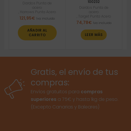
100232
Dardos Punta de
acero
Dardos Punta de
,
Harrows Punta Acero
acero
,
Target Punta Acero
121,95
€
Iva incluido
74,78
€
Iva incluido
AÑADIR AL
LEER MÁS
CARRITO
Gratis, el envío de tus
compras:
Envíos gratuitos para
compras
superiores
a 75€ y hasta 1kg de peso.
(Excepto Canarias y Baleares)