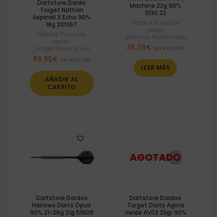
Dartstore Dardo
Machine 22g 90%
Target Nathan
1030.22
Aspinall X Echo 90%
Dardos Punta de
18g 210367
acero
Dardos Punta de
,
Winmau Punta Acero
acero
38,78
€
Iva incluido
,
Target Punta Acero
89,95
€
Iva incluido
LEER MÁS
AÑADIR AL
CARRITO
Dartstore Dardos
Dartstore Dardos
Harrows Darts Opus
Target Darts Agora
90% 21-26g 21g 51609
Verde AV02 23gr 90%