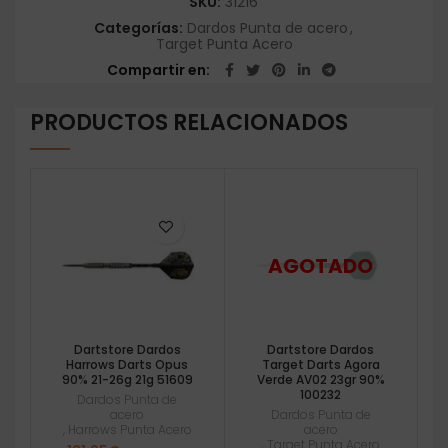
SKU:
31216
Categorías:
Dardos Punta de acero
,
Target Punta Acero
Compartir en
PRODUCTOS RELACIONADOS
Dartstore Dardos
Dartstore Dardos
Harrows Darts Opus
Target Darts Agora
90% 21-26g 21g 51609
Verde AV02 23gr 90%
100232
Dardos Punta de
acero
Dardos Punta de
,
Harrows Punta Acero
acero
,
Target Punta Acero