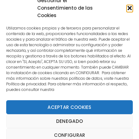
Gestionar el
because the user is not a confirmed
Consentimiento de las
user.
Cookies
Utilizamos cookies propias y de terceros para personalizar el
contenido de la web, proporcionarles funcionalidades a las redes
sociales y para analizar el tráfico de nuestra web. Puede aceptar el
uso de esta tecnología o administrar su configuración y poder
CONTACTO
rechazarla, y así controlar completamente qué información se
recopila y gestiona a través de los botones habilitados al efecto. Al
clicar en "Sí, Acepto", ACEPTA SU USO, si bien podrá retirar su
MENÚ PRINCIPAL
consentimiento en cualquier momento. También puede CAMBIAR
la instalación de cookies clicando en CONFIGURAR. Para obtener
más información sobre nuestras políticas de datos, visite nuestra
Política de privacidad. Para obtener más información al respecto,
MI CUENTA
puedes consultar nuestra
DOCUMENTACIÓN
ACEPTAR COOKIES
DENEGADO
Copyright 2021 DartStore - Todos los derechos
CONFIGURAR
reservados. | La Mejor Tienda de Dardos y Dianas de