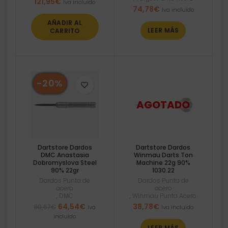
121,95
€
Iva incluido
74,78
€
Iva incluido
AÑADIR AL
LEER MÁS
CARRITO
-20%
Dartstore Dardos
Dartstore Dardos
DMC Anastasia
Winmau Darts Ton
Dobromyslova Steel
Machine 22g 90%
90% 22gr
1030.22
Dardos Punta de
Dardos Punta de
acero
acero
,
DMC
,
Winmau Punta Acero
El
El
64,54
€
38,78
€
80,67
€
Iva
Iva incluido
precio
precio
incluido
original
actual
LEER MÁS