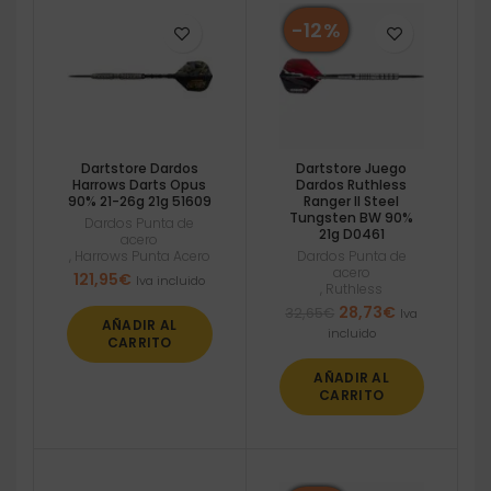
-12%
Dartstore Dardos
Dartstore Juego
Harrows Darts Opus
Dardos Ruthless
90% 21-26g 21g 51609
Ranger II Steel
Tungsten BW 90%
Dardos Punta de
21g D0461
acero
,
Harrows Punta Acero
Dardos Punta de
acero
121,95
€
Iva incluido
,
Ruthless
El
El
28,73
€
32,65
€
Iva
AÑADIR AL
precio
precio
incluido
CARRITO
original
actual
era:
es:
AÑADIR AL
32,65€.
28,73€.
CARRITO