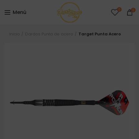
0
0
Menú
Inicio
Dardos Punta de acero
Target Punta Acero