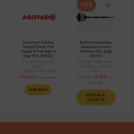
-12%
Dartstore Dardos
Dartstore Dardos
Target Darts Phil
Bulls Darts Luna
Taylor 9 Five Gen 4
Phobos 90% 24gr
22gr 95% 200912
29724
Dardos Punta de
Bulls NL Punta Acero
,
acero
Dardos Punta de
,
Target Punta Acero
acero
El
El
114,95
€
75,31
€
85,58
€
Iva incluido
Iva
precio
precio
incluido
original
actual
LEER MÁS
era:
es:
AÑADIR AL
85,58€.
75,31€.
CARRITO