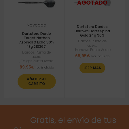
Novedad
Dartstore Dardos
Harrows Darts Spina
Dartstore Dardo
Gold 24g 90%
Target Nathan
Dardos Punta de
Aspinall X Echo 90%
acero
18g 210367
,
Harrows Punta Acero
Dardos Punta de
65,95
€
Iva incluido
acero
,
Target Punta Acero
89,95
€
Iva incluido
LEER MÁS
AÑADIR AL
CARRITO
Gratis, el envío de tus