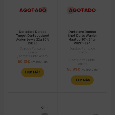
Dartstore Dardos
Dartstore Dardos
Target Darts Jackpot
Shot Darts Warrior
Adrian Lewis 22g 80%
Hautoa 80% 24gr
101330
WHST-224
Dardos Punta de
Dardos Punta de
acero
acero
,
Target Punta Acero
,
Shot Darts Punta
50,31
€
Iva incluido
Acero
56,89
€
Iva incluido
LEER MÁS
LEER MÁS