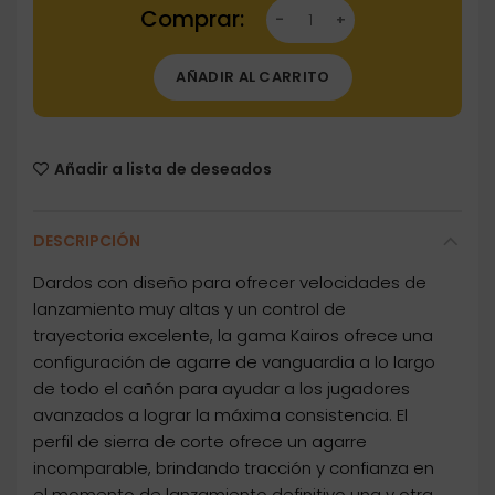
Dartstore Dardos Winmau Kairos 2 Tapered 2
AÑADIR AL CARRITO
Añadir a lista de deseados
DESCRIPCIÓN
Dardos con diseño para ofrecer velocidades de
lanzamiento muy altas y un control de
trayectoria excelente, la gama Kairos ofrece una
configuración de agarre de vanguardia a lo largo
de todo el cañón para ayudar a los jugadores
avanzados a lograr la máxima consistencia. El
perfil de sierra de corte ofrece un agarre
incomparable, brindando tracción y confianza en
el momento de lanzamiento definitivo una y otra