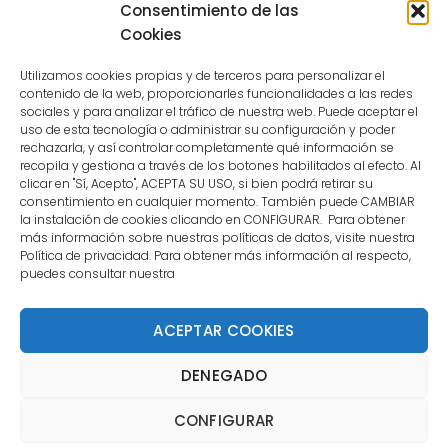
Consentimiento de las
user.
Cookies
Utilizamos cookies propias y de terceros para personalizar el
contenido de la web, proporcionarles funcionalidades a las redes
sociales y para analizar el tráfico de nuestra web. Puede aceptar el
uso de esta tecnología o administrar su configuración y poder
CONTACTO
rechazarla, y así controlar completamente qué información se
recopila y gestiona a través de los botones habilitados al efecto. Al
clicar en "Sí, Acepto", ACEPTA SU USO, si bien podrá retirar su
MENÚ PRINCIPAL
consentimiento en cualquier momento. También puede CAMBIAR
la instalación de cookies clicando en CONFIGURAR. Para obtener
más información sobre nuestras políticas de datos, visite nuestra
Política de privacidad. Para obtener más información al respecto,
MI CUENTA
puedes consultar nuestra
DOCUMENTACIÓN
ACEPTAR COOKIES
DENEGADO
Copyright 2021 DartStore - Todos los derechos
CONFIGURAR
reservados. | La Mejor Tienda de Dardos y Dianas de
Madrid DartStore