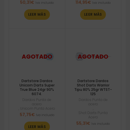
50,31
€
114,95
€
Iva incluido
Iva incluido
LEER MÁS
LEER MÁS
Dartstore Dardos
Dartstore Dardos
Unicorn Darts Super
Shot Darts Warrior
True Blue 24gr 90%
Tipu 80% 25gr WTST-
6074.
125
Dardos Punta de
Dardos Punta de
acero
acero
,
Unicorn Punta Acero
,
Shot Darts Punta
57,75
€
Iva incluido
Acero
55,31
€
Iva incluido
LEER MÁS