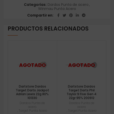
Categorías:
Dardos Punta de acero
,
Winmau Punta Acero
Compartir en
PRODUCTOS RELACIONADOS
Dartstore Dardos
Dartstore Dardos
Target Darts Jackpot
Target Darts Phil
Adrian Lewis 22g 80%
Taylor 9 Five Gen 4
101330
22gr 95% 200912
Dardos Punta de
Dardos Punta de
acero
acero
,
Target Punta Acero
,
Target Punta Acero