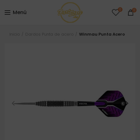
0
0
Menú
Inicio
Dardos Punta de acero
Winmau Punta Acero