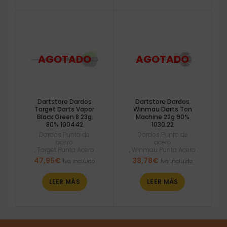
Dartstore Dardos
Dartstore Dardos
Target Darts Vapor
Winmau Darts Ton
Black Green 8 23g
Machine 22g 90%
80% 100442
1030.22
Dardos Punta de
Dardos Punta de
acero
acero
,
Target Punta Acero
,
Winmau Punta Acero
47,95
€
38,78
€
Iva incluido
Iva incluido
LEER MÁS
LEER MÁS