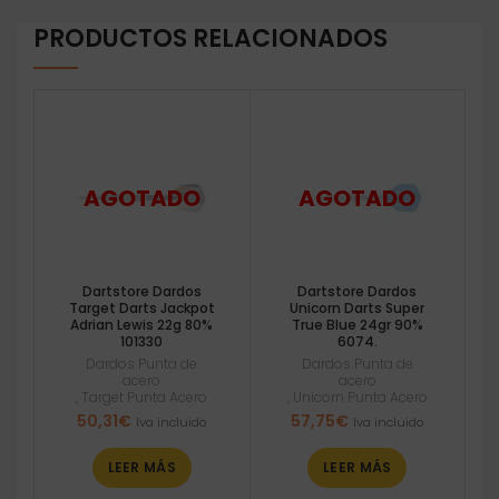
PRODUCTOS RELACIONADOS
Dartstore Dardos
Dartstore Dardos
Target Darts Jackpot
Unicorn Darts Super
Adrian Lewis 22g 80%
True Blue 24gr 90%
101330
6074.
Dardos Punta de
Dardos Punta de
acero
acero
,
Target Punta Acero
,
Unicorn Punta Acero
50,31
€
57,75
€
Iva incluido
Iva incluido
LEER MÁS
LEER MÁS