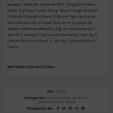
Modelo: Wildcats Material: 90% Tungsteno Peso
barril: 21gr Peso total: 22.5gr aprox Longitud barril:
54.6mm Diámetro barril: 6.35mm Tipo de punta:
Metal Rosca de la caña: 2ba 4mm El juego de
dardos Winmau Wildcats 21gr se compone por 1
set de 3 cuerpos con punta de metal, 1 set de 3
cañas Pro Force Short y 1 set de 3 plumas Prism
Delta.
INFORMACIÓN ADICIONAL
SKU:
42341
Categorías:
Dardos Punta de acero
,
Winmau Punta Acero
Compartir en