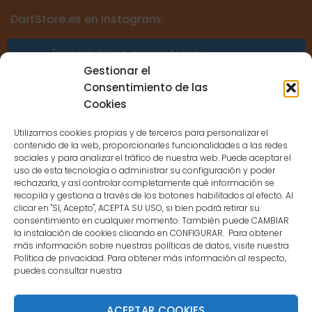
DartStore.es en Instagram:
Error validating access token:
Sessions for the user are not allowed
Gestionar el
because the user is not a confirmed
Consentimiento de las
user.
Cookies
Utilizamos cookies propias y de terceros para personalizar el
contenido de la web, proporcionarles funcionalidades a las redes
sociales y para analizar el tráfico de nuestra web. Puede aceptar el
uso de esta tecnología o administrar su configuración y poder
CONTACTO
rechazarla, y así controlar completamente qué información se
recopila y gestiona a través de los botones habilitados al efecto. Al
clicar en "Sí, Acepto", ACEPTA SU USO, si bien podrá retirar su
MENÚ PRINCIPAL
consentimiento en cualquier momento. También puede CAMBIAR
la instalación de cookies clicando en CONFIGURAR. Para obtener
más información sobre nuestras políticas de datos, visite nuestra
Política de privacidad. Para obtener más información al respecto,
MI CUENTA
puedes consultar nuestra
DOCUMENTACIÓN
ACEPTAR COOKIES