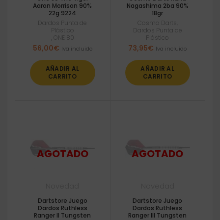
Aaron Morrison 90%
Nagashima 2ba 90%
22g 9224
18gr
Dardos Punta de
Cosmo Darts
,
Plástico
Dardos Punta de
,
ONE 80
Plástico
56,00
€
73,95
€
Iva incluido
Iva incluido
AÑADIR AL
AÑADIR AL
CARRITO
CARRITO
Novedad
Novedad
Dartstore Juego
Dartstore Juego
Dardos Ruthless
Dardos Ruthless
Ranger II Tungsten
Ranger III Tungsten