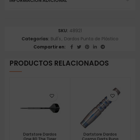
INFORMACIÓN ADICIONAL
SKU:
48921
Categorías:
Bull's
,
Dardos Punta de Plástico
Compartir en
PRODUCTOS RELACIONADOS
Dartstore Dardos
Dartstore Dardos
One 80 The Tiger
Cosmo Darts Runa