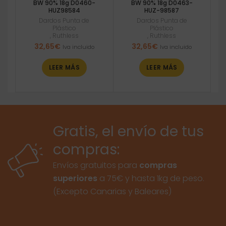
BW 90% 18g D0460-
BW 90% 18g D0463-
HUZ98584
HUZ-98587
Dardos Punta de
Dardos Punta de
Plástico
Plástico
,
Ruthless
,
Ruthless
32,65
€
32,65
€
Iva incluido
Iva incluido
LEER MÁS
LEER MÁS
Gratis, el envío de tus
compras:
Envíos gratuitos para
compras
superiores
a 75€ y hasta 1kg de peso.
(Excepto Canarias y Baleares)