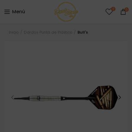
0
0
Menú
Inicio
Dardos Punta de Plástico
Bull's