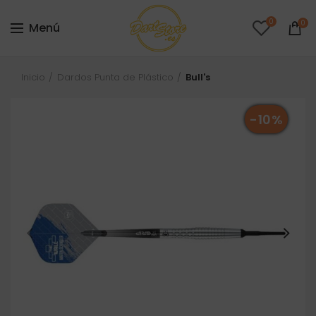
0
0
Menú
Inicio
Dardos Punta de Plástico
Bull's
-10%