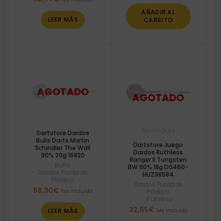
AÑADIR AL
LEER MÁS
CARRITO
Novedad
Dartstore Dardos
Bulls Darts Martin
Dartstore Juego
Schindler The Wall
Dardos Ruthless
90% 20g 16820
Ranger II Tungsten
Bull's
,
BW 90% 18g D0460-
Dardos Punta de
HUZ98584
Plástico
Dardos Punta de
68,30
€
Iva incluido
Plástico
,
Ruthless
32,65
€
Iva incluido
LEER MÁS