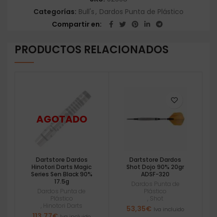
Categorías:
Bull's
,
Dardos Punta de Plástico
Compartir en
PRODUCTOS RELACIONADOS
Dartstore Dardos
Dartstore Dardos
Hinotori Darts Magic
Shot Dojo 90% 20gr
Series Sen Black 90%
ADSF-320
17.5g
Dardos Punta de
Dardos Punta de
Plástico
Plástico
,
Shot
,
Hinotori Darts
53,35
€
Iva incluido
113,77
€
Iva incluido