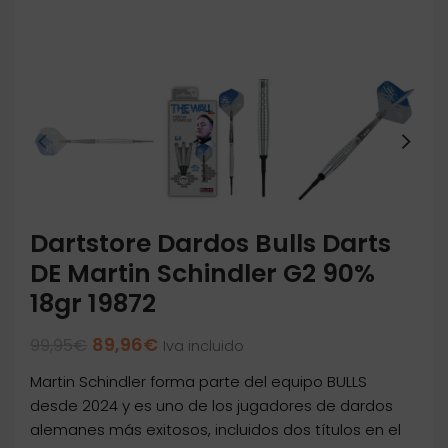
Dartstore Dardos Bulls Darts
DE Martin Schindler G2 90%
18gr 19872
El
El
89,96
€
99,95
€
Iva incluido
precio
precio
Martin Schindler forma parte del equipo BULLS
original
actual
era:
es:
desde 2024 y es uno de los jugadores de dardos
99,95€.
89,96€.
alemanes más exitosos, incluidos dos títulos en el