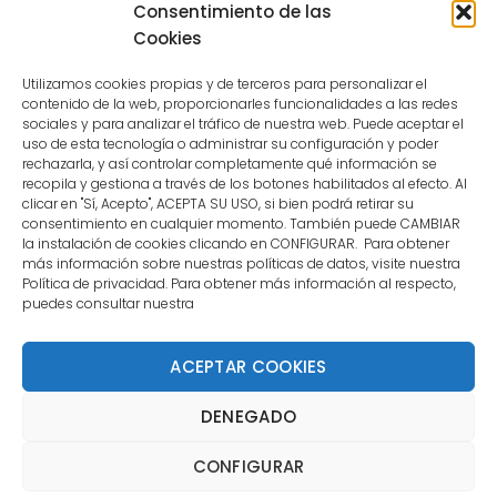
Consentimiento de las
user.
Cookies
Utilizamos cookies propias y de terceros para personalizar el
contenido de la web, proporcionarles funcionalidades a las redes
sociales y para analizar el tráfico de nuestra web. Puede aceptar el
uso de esta tecnología o administrar su configuración y poder
CONTACTO
rechazarla, y así controlar completamente qué información se
recopila y gestiona a través de los botones habilitados al efecto. Al
clicar en "Sí, Acepto", ACEPTA SU USO, si bien podrá retirar su
MENÚ PRINCIPAL
consentimiento en cualquier momento. También puede CAMBIAR
la instalación de cookies clicando en CONFIGURAR. Para obtener
más información sobre nuestras políticas de datos, visite nuestra
Política de privacidad. Para obtener más información al respecto,
MI CUENTA
puedes consultar nuestra
DOCUMENTACIÓN
ACEPTAR COOKIES
DENEGADO
Copyright 2021 DartStore - Todos los derechos
CONFIGURAR
reservados. | La Mejor Tienda de Dardos y Dianas de
Madrid DartStore