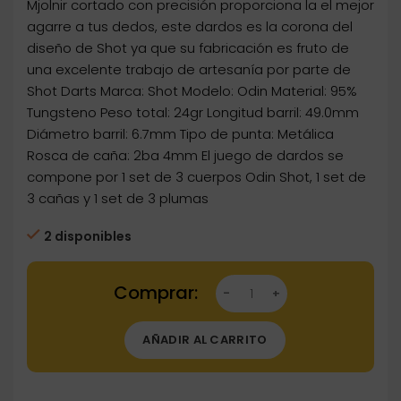
Mjolnir cortado con precisión proporciona la el mejor
agarre a tus dedos, este dardos es la corona del
diseño de Shot ya que su fabricación es fruto de
una excelente trabajo de artesanía por parte de
Shot Darts Marca: Shot Modelo: Odin Material: 95%
Tungsteno Peso total: 24gr Longitud barril: 49.0mm
Diámetro barril: 6.7mm Tipo de punta: Metálica
Rosca de caña: 2ba 4mm El juego de dardos se
compone por 1 set de 3 cuerpos Odin Shot, 1 set de
3 cañas y 1 set de 3 plumas
2 disponibles
Dartstore Dardos Shot Darts Viking Odin 95%
AÑADIR AL CARRITO