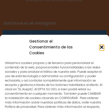
DartStore.es en Instagram:
Error validating access token:
Sessions for the user are not allowed
Gestionar el
because the user is not a confirmed
Consentimiento de las
user.
Cookies
Utilizamos cookies propias y de terceros para personalizar el
contenido de la web, proporcionarles funcionalidades a las redes
sociales y para analizar el tráfico de nuestra web. Puede aceptar el
uso de esta tecnología o administrar su configuración y poder
CONTACTO
rechazarla, y así controlar completamente qué información se
recopila y gestiona a través de los botones habilitados al efecto. Al
clicar en "Sí, Acepto", ACEPTA SU USO, si bien podrá retirar su
MENÚ PRINCIPAL
consentimiento en cualquier momento. También puede CAMBIAR
la instalación de cookies clicando en CONFIGURAR. Para obtener
más información sobre nuestras políticas de datos, visite nuestra
Política de privacidad. Para obtener más información al respecto,
MI CUENTA