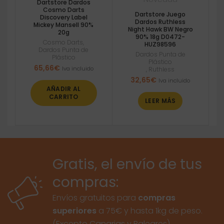
Dartstore Dardos
Cosmo Darts
Dartstore Juego
Discovery Label
Dardos Ruthless
Mickey Mansell 90%
Night Hawk BW Negro
20g
90% 18g D0472-
Cosmo Darts
,
HUZ98596
Dardos Punta de
Dardos Punta de
Plástico
Plástico
65,66
€
Iva incluido
,
Ruthless
32,65
€
Iva incluido
AÑADIR AL
CARRITO
LEER MÁS
Gratis, el envío de tus
compras:
Envíos gratuitos para
compras
superiores
a 75€ y hasta 1kg de peso.
(Excepto Canarias y Baleares)