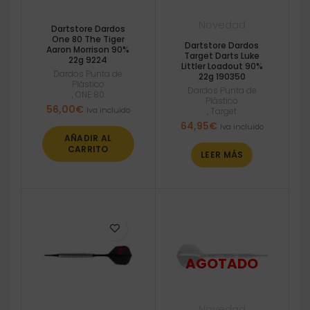
Novedad
Dartstore Dardos
One 80 The Tiger
Dartstore Dardos
Aaron Morrison 90%
Target Darts Luke
22g 9224
Littler Loadout 90%
Dardos Punta de
22g 190350
Plástico
Dardos Punta de
,
ONE 80
Plástico
56,00
€
Iva incluido
,
Target
64,95
€
Iva incluido
AÑADIR AL
CARRITO
LEER MÁS
Novedad