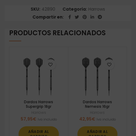
SKU:
42890
Categoría:
Harrows
Compartir en
PRODUCTOS RELACIONADOS
Dardos Harrows
Dardos Harrows
Supergrip 18gr
Nemesis 16gr
Harrows
Harrows
57,95
€
42,95
€
Iva incluido
Iva incluido
AÑADIR AL
AÑADIR AL