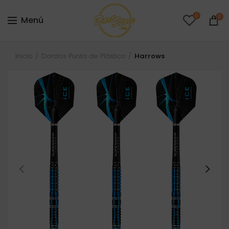
0
0
Menú
Inicio
Dardos Punta de Plástico
Harrows