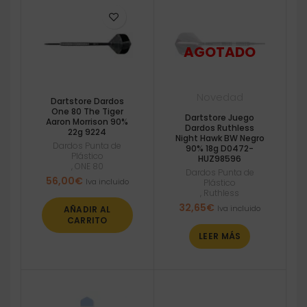
Novedad
Dartstore Dardos
One 80 The Tiger
Dartstore Juego
Aaron Morrison 90%
Dardos Ruthless
22g 9224
Night Hawk BW Negro
Dardos Punta de
90% 18g D0472-
Plástico
HUZ98596
,
ONE 80
Dardos Punta de
56,00
€
Iva incluido
Plástico
,
Ruthless
32,65
€
Iva incluido
AÑADIR AL
CARRITO
LEER MÁS