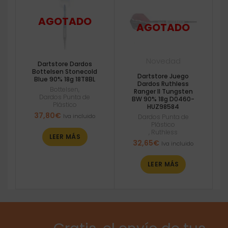
Novedad
Dartstore Dardos
Bottelsen Stonecold
Dartstore Juego
Blue 90% 18g 18T8BL
Dardos Ruthless
Bottelsen
,
Ranger II Tungsten
Dardos Punta de
BW 90% 18g D0460-
Plástico
HUZ98584
37,80
€
Iva incluido
Dardos Punta de
Plástico
,
Ruthless
LEER MÁS
32,65
€
Iva incluido
LEER MÁS