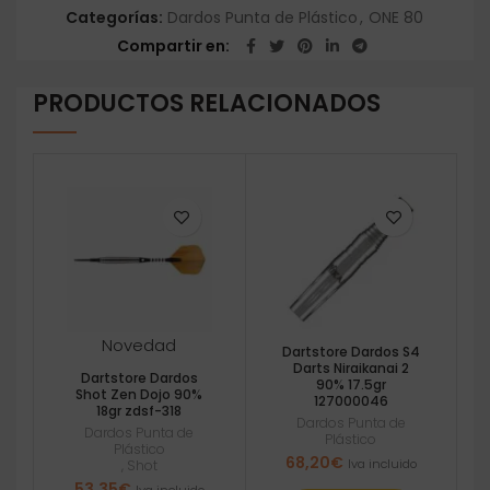
Categorías:
Dardos Punta de Plástico
,
ONE 80
Compartir en
PRODUCTOS RELACIONADOS
Novedad
Dartstore Dardos S4
Darts Niraikanai 2
Dartstore Dardos
90% 17.5gr
Shot Zen Dojo 90%
127000046
18gr zdsf-318
Dardos Punta de
Dardos Punta de
Plástico
Plástico
68,20
€
Iva incluido
,
Shot
53,35
€
Iva incluido