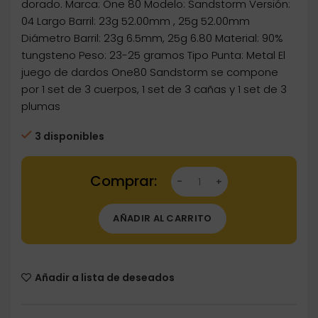
dorado. Marca: One 80 Modelo: Sandstorm Versión:
04 Largo Barril: 23g 52.00mm , 25g 52.00mm
Diámetro Barril: 23g 6.5mm, 25g 6.80 Material: 90%
tungsteno Peso: 23-25 gramos Tipo Punta: Metal El
juego de dardos One80 Sandstorm se compone
por 1 set de 3 cuerpos, 1 set de 3 cañas y 1 set de 3
plumas
3 disponibles
Dartstore Dardos One80 Sandstorm 04 P.Met
AÑADIR AL CARRITO
Añadir a lista de deseados