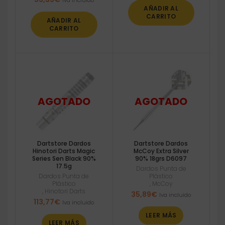
AÑADIR AL
CARRITO
AÑADIR AL
CARRITO
Dartstore Dardos
Dartstore Dardos
Hinotori Darts Magic
McCoy Extra Silver
Series Sen Black 90%
90% 18grs D6097
17.5g
Dardos Punta de
Dardos Punta de
Plástico
Plástico
,
McCoy
,
Hinotori Darts
35,89
€
Iva incluido
113,77
€
Iva incluido
LEER MÁS
LEER MÁS