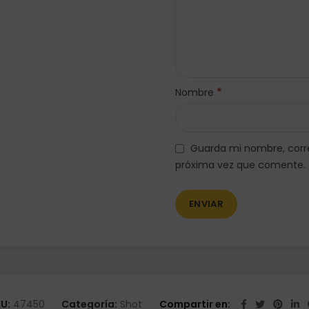
*
Nombre
Guarda mi nombre, corre
próxima vez que comente.
U:
47450
Categoría:
Shot
Compartir en