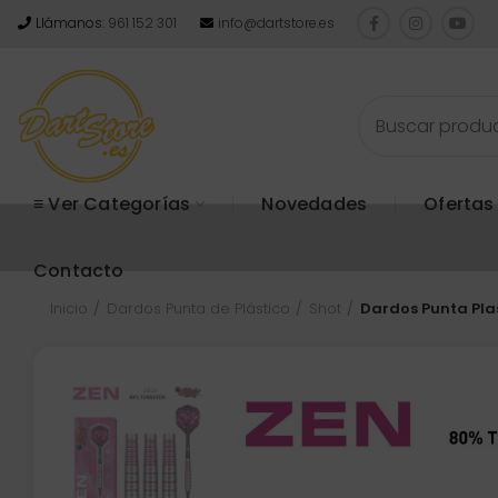
Llámanos:
961 152 301
info@dartstore.es
≡ Ver Categorías
Novedades
Ofertas
Contacto
Inicio
Dardos Punta de Plástico
Shot
Dardos Punta Plast