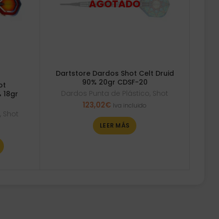
Dartstore Dardos Shot Celt Druid
90% 20gr CDSF-20
ot
Dardos Punta de Plástico
,
Shot
 18gr
123,02
€
Iva incluido
o
,
Shot
LEER MÁS