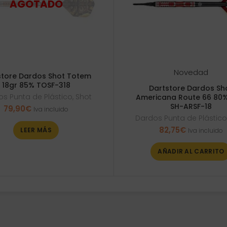
Novedad
store Dardos Shot Totem
18gr 85% TOSF-318
Dartstore Dardos Sh
s Punta de Plástico
,
Shot
Americana Route 66 80%
SH-ARSF-18
79,90
€
Iva incluido
Dardos Punta de Plástic
82,75
€
LEER MÁS
Iva incluido
AÑADIR AL CARRITO