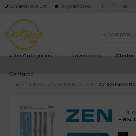
Llámanos:
961 152 301
info@dartstore.es
≡ Ver Categorías
Novedades
Ofertas
Contacto
Inicio
Dardos Punta de Plástico
Shot
Dardos Punta Plas