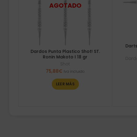
Dart
Dardos Punta Plastico Shot! ST.
Ronin Makoto I 18 gr
Dardo
Shot
75,88
€
Iva incluido
LEER MÁS