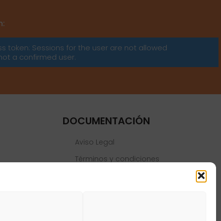
m:
ss token: Sessions for the user are not allowed
not a confirmed user.
DOCUMENTACIÓN
Aviso Legal
Términos y condiciones
Política de privacidad
Política de cookies