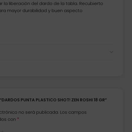
r la liberación del dardo de la tabla. Recubierto
para mayor durabilidad y buen aspecto
 “DARDOS PUNTA PLASTICO SHOT! ZEN ROSHI 18 GR”
ctrónico no será publicada.
Los campos
*
ados con