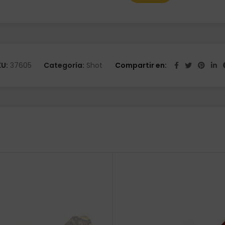
KU:
37605
Categoría:
Shot
Compartir en