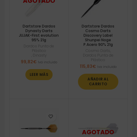
Dartstore Dardos
Dartstore Dardos
Dynasty Darts
Cosmo Darts
JUJAK-First evolution
Discovery Label
95% 21g
Shunpei Noge
P.Acero 90% 21g
Dardos Punta de
Plástico
Cosmo Darts
,
,
Dinasty
Dardos Punta de
Plástico
99,82
€
Iva incluido
115,83
€
Iva incluido
LEER MÁS
AÑADIR AL
CARRITO