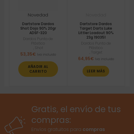
Novedad
Novedad
Dartstore Dardos
Dartstore Dardos
Shot Dojo 90% 20gr
Target Darts Luke
ADSF-320
Littler Loadout 90%
23g 190351
Dardos Punta de
Plástico
Dardos Punta de
,
Shot
Plástico
,
Target
53,35
€
Iva incluido
64,95
€
Iva incluido
AÑADIR AL
LEER MÁS
CARRITO
Gratis, el envío de tus
compras:
Envíos gratuitos para
compras