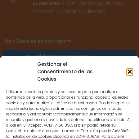
superiores
a 75€ y hasta 1kg de peso.
(Excepto Canarias y Baleares)
DartStore.es en Instagram:
Error validating access token:
Sessions for the user are not allowed
Gestionar el
because the user is not a confirmed
Consentimiento de las
user.
Cookies
Utilizamos cookies propias y de terceros para personalizar el
contenido de la web, proporcionarles funcionalidades a las redes
sociales y para analizar el tráfico de nuestra web. Puede aceptar el
uso de esta tecnología o administrar su configuración y poder
CONTACTO
rechazarla, y así controlar completamente qué información se
recopila y gestiona a través de los botones habilitados al efecto. Al
clicar en "Sí, Acepto", ACEPTA SU USO, si bien podrá retirar su
MENÚ PRINCIPAL
consentimiento en cualquier momento. También puede CAMBIAR
la instalación de cookies clicando en CONFIGURAR. Para obtener