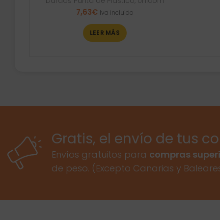
Dardos Punta de Plástico
,
Unicorn
7,63
€
Iva incluido
LEER MÁS
Gratis, el envío de tus c
Envíos gratuitos para
compras superi
de peso. (Excepto Canarias y Baleare