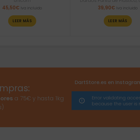
Unicorn
Dardos Punta de Plástico
,
45,50
€
39,90
€
Iva incluido
Iva incluido
LEER MÁS
LEER MÁS
DartStore.es en Instagra
ompras:
Error validating acce
ores
a 75€ y hasta 1kg
because the user is 
s)