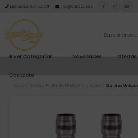
Llámanos:
961 152 301
info@dartstore.es
≡ Ver Categorías
Novedades
Ofertas
Contacto
Inicio
Dardos Punta de Plástico
Unicorn
Dardos Unicorn