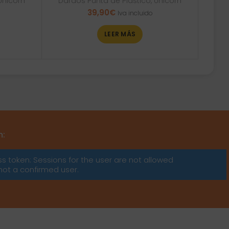
Unicorn
Dardos Punta de Plástico
,
Unicorn
39,90
€
Iva incluido
LEER MÁS
m:
ss token: Sessions for the user are not allowed
not a confirmed user.