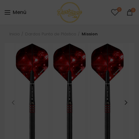
0
0
Menú
Inicio
Dardos Punta de Plástico
Mission