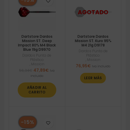
Dartstore Dardos
Dartstore Dardos
Mission ST. Deep
Mission ST. Kuro 95%
Impact 80% M4 Black
M4 21g D9178
Blue 19g D9970
Dardos Punta de
Dardos Punta de
Plástico
Plástico
,
Mission
,
Mission
76,95
€
Iva incluido
El
El
47,89
€
56,34
€
Iva
precio
precio
incluido
LEER MÁS
original
actual
era:
es:
AÑADIR AL
56,34€.
47,89€.
CARRITO
-15%