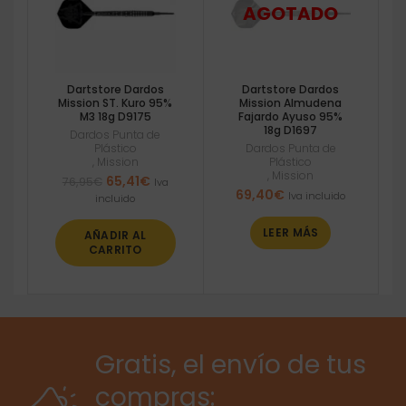
Dartstore Dardos
Dartstore Dardos
Mission ST. Kuro 95%
Mission Almudena
M3 18g D9175
Fajardo Ayuso 95%
18g D1697
Dardos Punta de
Plástico
Dardos Punta de
,
Mission
Plástico
,
Mission
El
El
65,41
€
76,95
€
Iva
69,40
€
precio
precio
Iva incluido
incluido
original
actual
era:
es:
LEER MÁS
AÑADIR AL
76,95€.
65,41€.
CARRITO
Gratis, el envío de tus
compras: