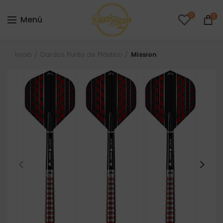
0
0
Menú
Inicio
Dardos Punta de Plástico
Mission