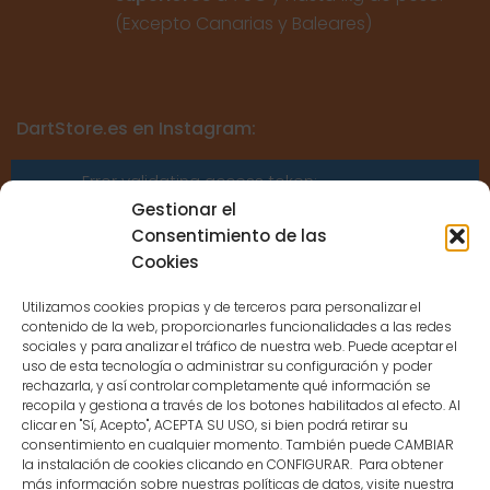
(Excepto Canarias y Baleares)
DartStore.es en Instagram:
Error validating access token:
Sessions for the user are not allowed
Gestionar el
because the user is not a confirmed
Consentimiento de las
user.
Cookies
Utilizamos cookies propias y de terceros para personalizar el
contenido de la web, proporcionarles funcionalidades a las redes
sociales y para analizar el tráfico de nuestra web. Puede aceptar el
uso de esta tecnología o administrar su configuración y poder
CONTACTO
rechazarla, y así controlar completamente qué información se
recopila y gestiona a través de los botones habilitados al efecto. Al
clicar en "Sí, Acepto", ACEPTA SU USO, si bien podrá retirar su
MENÚ PRINCIPAL
consentimiento en cualquier momento. También puede CAMBIAR
la instalación de cookies clicando en CONFIGURAR. Para obtener
más información sobre nuestras políticas de datos, visite nuestra