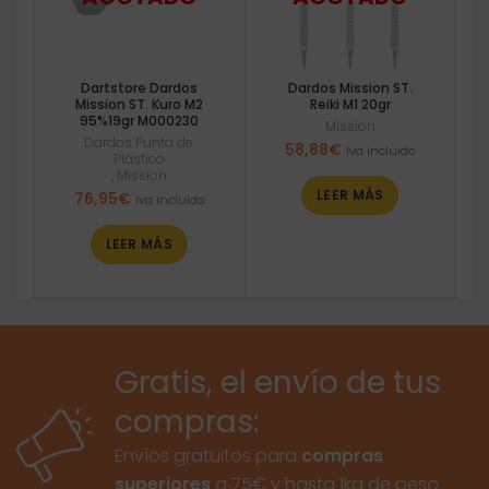
Dartstore Dardos
Dardos Mission ST.
Mission ST. Kuro M2
Reiki M1 20gr
95%19gr M000230
Mission
Dardos Punta de
58,88
€
Iva incluido
Plástico
,
Mission
LEER MÁS
76,95
€
Iva incluido
LEER MÁS
Gratis, el envío de tus
compras:
Envíos gratuitos para
compras
superiores
a 75€ y hasta 1kg de peso.