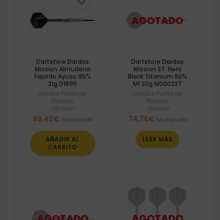
Dartstore Dardos
Dartstore Dardos
Mission Almudena
Mission ST. Nero
Fajardo Ayuso 95%
Black Titanium 90%
21g D1695
M1 20g M000237
Dardos Punta de
Dardos Punta de
Plástico
Plástico
,
Mission
,
Mission
69,40
€
74,76
€
Iva incluido
Iva incluido
AÑADIR AL
LEER MÁS
CARRITO