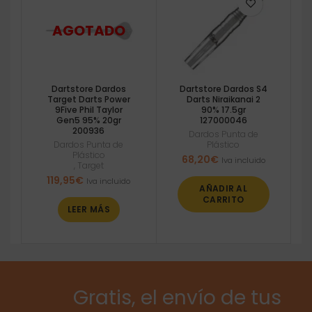
Dartstore Dardos
Dartstore Dardos S4
Target Darts Power
Darts Niraikanai 2
9Five Phil Taylor
90% 17.5gr
Gen5 95% 20gr
127000046
200936
Dardos Punta de
Dardos Punta de
Plástico
Plástico
68,20
€
Iva incluido
,
Target
119,95
€
Iva incluido
AÑADIR AL
CARRITO
LEER MÁS
Gratis, el envío de tus