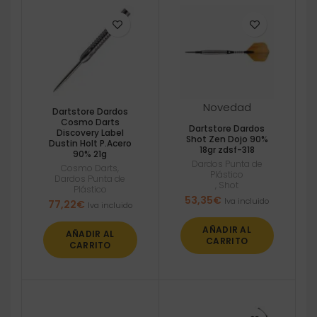
Novedad
Dartstore Dardos
Cosmo Darts
Dartstore Dardos
Discovery Label
Shot Zen Dojo 90%
Dustin Holt P.Acero
18gr zdsf-318
90% 21g
Dardos Punta de
Cosmo Darts
,
Plástico
Dardos Punta de
,
Shot
Plástico
53,35
€
Iva incluido
77,22
€
Iva incluido
AÑADIR AL
AÑADIR AL
CARRITO
CARRITO