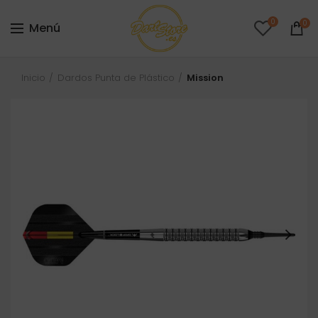
0
0
Menú
Inicio
Dardos Punta de Plástico
Mission