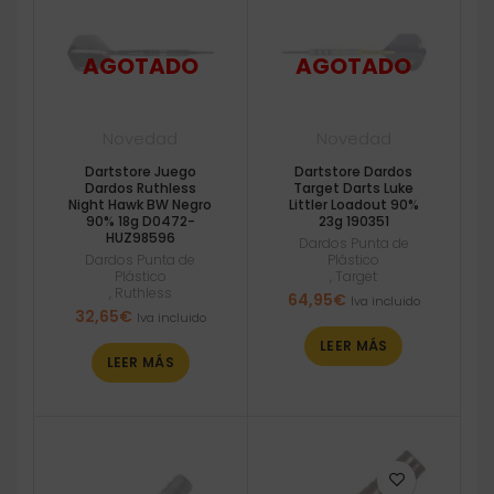
Novedad
Novedad
Dartstore Juego
Dartstore Dardos
Dardos Ruthless
Target Darts Luke
Night Hawk BW Negro
Littler Loadout 90%
90% 18g D0472-
23g 190351
HUZ98596
Dardos Punta de
Dardos Punta de
Plástico
Plástico
,
Target
,
Ruthless
64,95
€
Iva incluido
32,65
€
Iva incluido
LEER MÁS
LEER MÁS