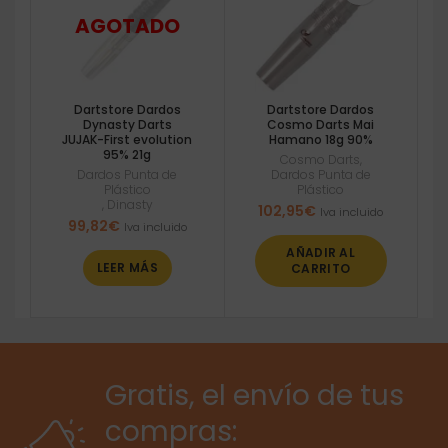
Dartstore Dardos
Dartstore Dardos
Dynasty Darts
Cosmo Darts Mai
JUJAK-First evolution
Hamano 18g 90%
95% 21g
Cosmo Darts
,
Dardos Punta de
Dardos Punta de
Plástico
Plástico
,
Dinasty
102,95
€
Iva incluido
99,82
€
Iva incluido
AÑADIR AL
LEER MÁS
CARRITO
Gratis, el envío de tus
compras: