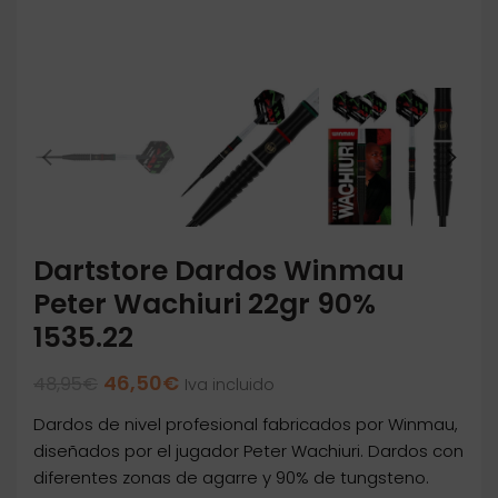
Dartstore Dardos Winmau
Peter Wachiuri 22gr 90%
1535.22
El
El
46,50
€
48,95
€
Iva incluido
precio
precio
Dardos de nivel profesional fabricados por Winmau,
original
actual
era:
es:
diseñados por el jugador Peter Wachiuri. Dardos con
48,95€.
46,50€.
diferentes zonas de agarre y 90% de tungsteno.