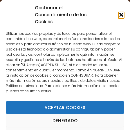
Error validating access token:
Sessions for the user are not allowed
Gestionar el
because the user is not a confirmed
Consentimiento de las
user.
Cookies
Utilizamos cookies propias y de terceros para personalizar el
contenido de la web, proporcionarles funcionalidades a las redes
sociales y para analizar el tráfico de nuestra web. Puede aceptar el
uso de esta tecnología o administrar su configuración y poder
CONTACTO
rechazarla, y así controlar completamente qué información se
recopila y gestiona a través de los botones habilitados al efecto. Al
clicar en "Sí, Acepto", ACEPTA SU USO, si bien podrá retirar su
MENÚ PRINCIPAL
consentimiento en cualquier momento. También puede CAMBIAR
la instalación de cookies clicando en CONFIGURAR. Para obtener
más información sobre nuestras políticas de datos, visite nuestra
Política de privacidad. Para obtener más información al respecto,
MI CUENTA
puedes consultar nuestra
DOCUMENTACIÓN
ACEPTAR COOKIES
DENEGADO
Copyright 2021 DartStore - Todos los derechos