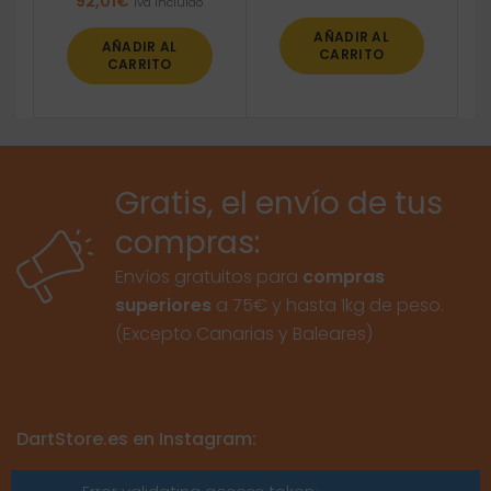
92,01
€
Iva incluido
AÑADIR AL
AÑADIR AL
CARRITO
CARRITO
Gratis, el envío de tus
compras:
Envíos gratuitos para
compras
superiores
a 75€ y hasta 1kg de peso.
(Excepto Canarias y Baleares)
DartStore.es en Instagram: