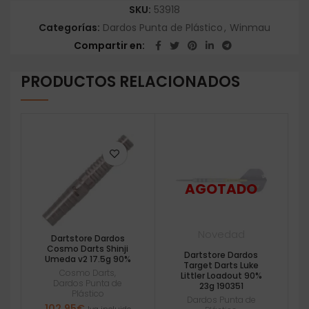
SKU:
53918
Categorías:
Dardos Punta de Plástico
,
Winmau
Compartir en
PRODUCTOS RELACIONADOS
Novedad
Dartstore Dardos
Cosmo Darts Shinji
Dartstore Dardos
Umeda v2 17.5g 90%
Target Darts Luke
Cosmo Darts
,
Littler Loadout 90%
Dardos Punta de
23g 190351
Plástico
Dardos Punta de
102,95
€
Iva incluido