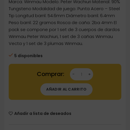
Marca: Winmau Modelo: Peter Wachiuri Material: 90%
Tungsteno Modalidad de juego: Punta Acero – Steel
Tip Longitud barril: 54.6mm Diámetro barril: 6.4mm
Peso barril: 22 gramos Rosca de caña: 2ba 4mm El
pack se compone por 1 set de 3 cuerpos de dardos
Winmau Peter Wachiuri, 1 set de 3 cañas Winmau
Vecta y 1 set de 3 plumas Winmau.
5 disponibles
Dartstore Dardos Winmau Peter Wachiuri 22gr
AÑADIR AL CARRITO
Añadir a lista de deseados