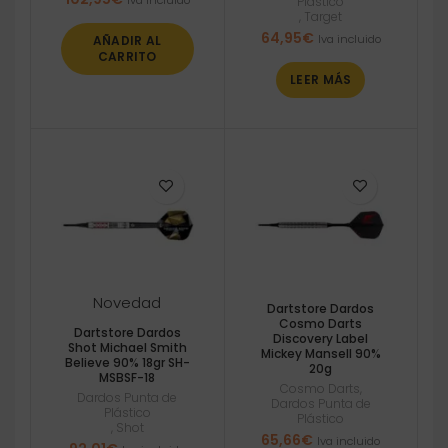
Plástico
,
Target
64,95
€
Iva incluido
AÑADIR AL
CARRITO
LEER MÁS
Novedad
Dartstore Dardos
Cosmo Darts
Dartstore Dardos
Discovery Label
Shot Michael Smith
Mickey Mansell 90%
Believe 90% 18gr SH-
20g
MSBSF-18
Cosmo Darts
,
Dardos Punta de
Dardos Punta de
Plástico
Plástico
,
Shot
65,66
€
Iva incluido