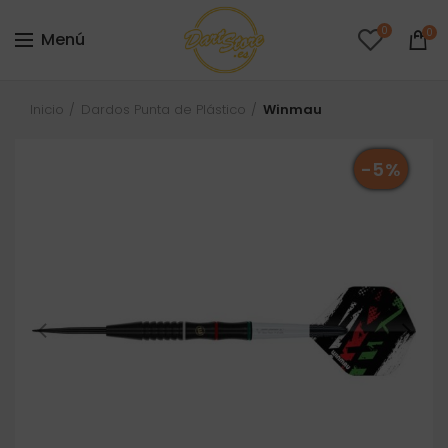
0
0
Menú
Inicio
Dardos Punta de Plástico
Winmau
-5%