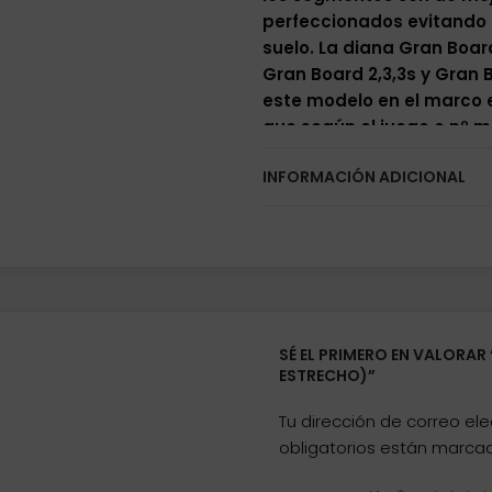
perfeccionados evitando 
suelo.
La diana Gran Boar
Gran Board 2,3,3s y Gran
este modelo en el marco e
que según el juego o nº 
que hacen aun mas espect
INFORMACIÓN ADICIONAL
Gran Board 132, esta vers
leds de Gran Board Grand
conexión vía Bluetooth 4.
conectarla con su app a t
generación.
Diana con fun
cantidad de jugadores en
totalmente gratis.
No inc
SÉ EL PRIMERO EN VALORAR
ESTRECHO)”
Tu dirección de correo ele
obligatorios están marc