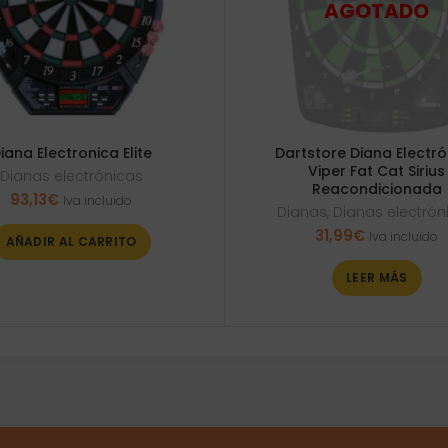
iana Electronica Elite
Dartstore Diana Electr
Viper Fat Cat Sirius
Dianas electrónicas
Reacondicionada
93,13
€
Iva incluido
Dianas
,
Dianas electrón
31,99
€
Iva incluido
AÑADIR AL CARRITO
LEER MÁS