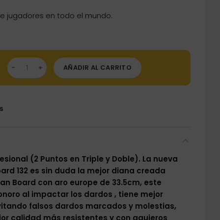
de jugadores en todo el mundo.
nica ON LINE Gran Board 132 (Aro estrecho) cantidad
AÑADIR AL CARRITO
s
esional (2 Puntos en Triple y Doble).
La nueva
ard 132 es sin duda la mejor diana creada
ran Board con aro europe de 33.5cm, este
oro al impactar los dardos , tiene mejor
vitando falsos dardos marcados y molestias,
or calidad más resistentes y con agujeros