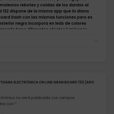
molestos rebotes y caídas de los dardos al
d 132 dispone de la misma app que la diana
 Board Dash con las mismas funciones pero es
xterior negro incorpora en leds de colores
marcado hace diferentes efectos luminosos
acular el juego, en esta maravillosa diana
ión es compatible con el protector de suelo de
arts Led Mat.
Diana de bajo consumo con
0 o por cable por micro usb tipo C, podrás
u smartphone, tablet o televisión de última
ciones de juego en línea, diana con gran
 todo el mundo y con conexión on line
luye dardos
 “DIANA ELECTRÓNICA ON LINE GRAN BOARD 132 (ARO
ctrónico no será publicada.
Los campos
*
ados con