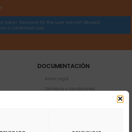
m:
ss token: Sessions for the user are not allowed
not a confirmed user.
DOCUMENTACIÓN
Aviso Legal
Términos y condiciones
Política de privacidad
Política de cookies