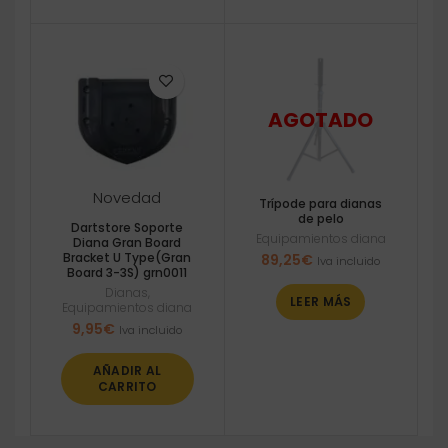
Novedad
Trípode para dianas
de pelo
Dartstore Soporte
Equipamientos diana
Diana Gran Board
Bracket U Type(Gran
89,25
€
Iva incluido
Board 3-3S) grn0011
Dianas
,
LEER MÁS
Equipamientos diana
9,95
€
Iva incluido
AÑADIR AL
CARRITO