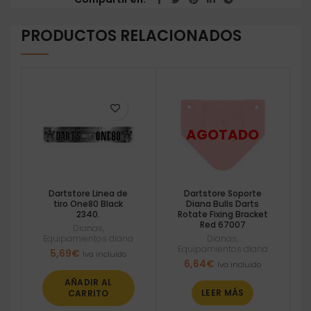
PRODUCTOS RELACIONADOS
Dartstore Linea de
Dartstore Soporte
tiro One80 Black
Diana Bulls Darts
2340.
Rotate Fixing Bracket
Red 67007
Dianas
,
Equipamientos diana
Dianas
,
Equipamientos diana
5,69
€
Iva incluido
6,64
€
Iva incluido
AÑADIR AL
LEER MÁS
CARRITO