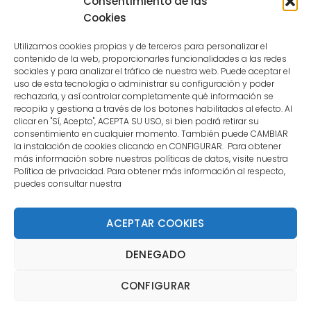
Consentimiento de las
user.
Cookies
Utilizamos cookies propias y de terceros para personalizar el
contenido de la web, proporcionarles funcionalidades a las redes
sociales y para analizar el tráfico de nuestra web. Puede aceptar el
uso de esta tecnología o administrar su configuración y poder
CONTACTO
rechazarla, y así controlar completamente qué información se
recopila y gestiona a través de los botones habilitados al efecto. Al
clicar en "Sí, Acepto", ACEPTA SU USO, si bien podrá retirar su
MENÚ PRINCIPAL
consentimiento en cualquier momento. También puede CAMBIAR
la instalación de cookies clicando en CONFIGURAR. Para obtener
más información sobre nuestras políticas de datos, visite nuestra
Política de privacidad. Para obtener más información al respecto,
MI CUENTA
puedes consultar nuestra
DOCUMENTACIÓN
ACEPTAR COOKIES
DENEGADO
Copyright 2021 DartStore - Todos los derechos
CONFIGURAR
reservados. | La Mejor Tienda de Dardos y Dianas de
Madrid DartStore