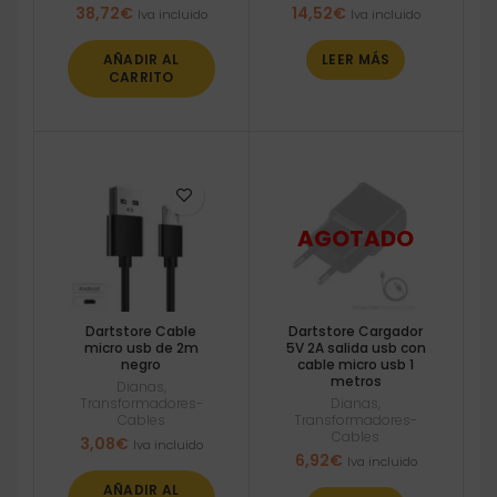
38,72
€
14,52
€
Iva incluido
Iva incluido
AÑADIR AL
LEER MÁS
CARRITO
Dartstore Cable
Dartstore Cargador
micro usb de 2m
5V 2A salida usb con
negro
cable micro usb 1
metros
Dianas
,
Transformadores-
Dianas
,
Cables
Transformadores-
Cables
3,08
€
Iva incluido
6,92
€
Iva incluido
AÑADIR AL