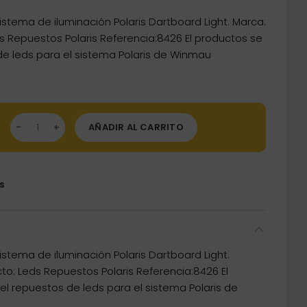
stema de iluminación Polaris Dartboard Light. Marca:
 Repuestos Polaris Referencia:8426 El productos se
e leds para el sistema Polaris de Winmau
uesto Dartboard Light Polaris Winmau Darts Leds 8426 cantidad
AÑADIR AL CARRITO
s
stema de iluminación Polaris Dartboard Light.
o: Leds Repuestos Polaris Referencia:8426 El
 repuestos de leds para el sistema Polaris de