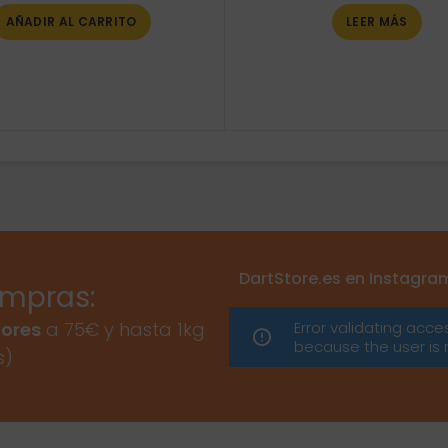
AÑADIR AL CARRITO
LEER MÁS
DartStore.es en Instagra
ompras:
Error validating acce
ores
a 75€ y hasta 1kg
because the user is 
s)