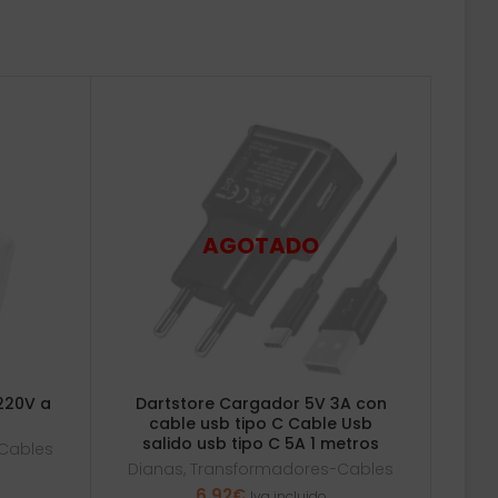
220V a
Dartstore Cargador 5V 3A con
cable usb tipo C Cable Usb
salido usb tipo C 5A 1 metros
Cables
Dianas
,
Transformadores-Cables
6,92
€
Iva incluido