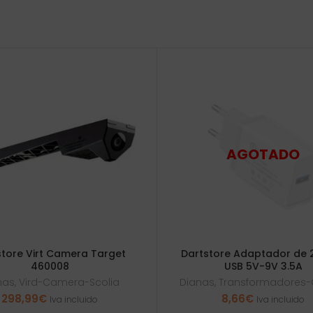
store Virt Camera Target
Dartstore Adaptador de 
460008
USB 5V-9V 3.5A
nas
,
Vird-Camera-Scolia
Dianas
,
Transformadores-
298,99
€
8,66
€
Iva incluido
Iva incluido