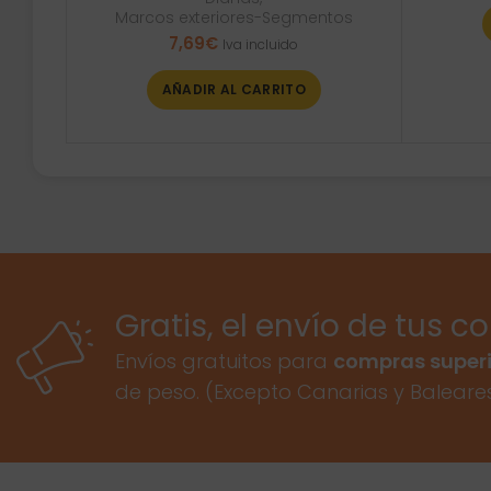
Marcos exteriores-Segmentos
7,69
€
Iva incluido
AÑADIR AL CARRITO
Gratis, el envío de tus c
Envíos gratuitos para
compras superi
de peso. (Excepto Canarias y Baleare