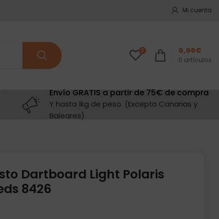
Mi cuenta
0,00
€
0
0
artículos
Envío GRATIS a partir de 75€ de compra
Y hasta 1kg de peso. (Excepto Canarias y
Baleares)
to Dartboard Light Polaris
eds 8426