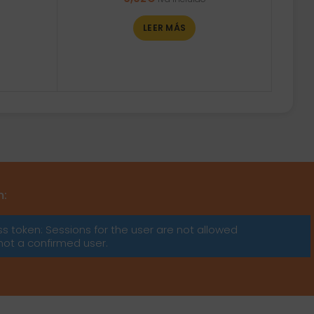
LEER MÁS
m:
ss token: Sessions for the user are not allowed
not a confirmed user.