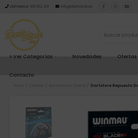
Llámanos:
961 152 301
info@dartstore.es
≡ Ver Categorías
Novedades
Ofertas
Contacto
Inicio
Dianas
Iluminacion Diana
Dartstore Repuesto D