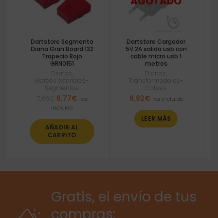
Dartstore Segmento
Dartstore Cargador
Diana Gran Board 132
5V 2A salida usb con
Trapecio Rojo
cable micro usb 1
GRN0151
metros
Dianas
,
Dianas
,
Marcos exteriores-
Transformadores-
Segmentos
Cables
El
El
6,77
€
6,92
€
7,69
€
Iva
Iva incluido
precio
precio
incluido
original
actual
LEER MÁS
era:
es:
AÑADIR AL
7,69€.
6,77€.
CARRITO
Gratis, el envío de tus
compras: