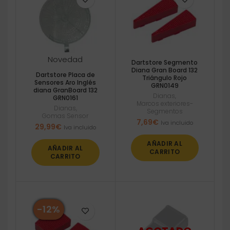
Novedad
Dartstore Segmento
Diana Gran Board 132
Dartstore Placa de
Triángulo Rojo
Sensores Aro Inglés
GRN0149
diana GranBoard 132
Dianas
,
GRN0161
Marcos exteriores-
Dianas
,
Segmentos
Gomas Sensor
7,69
€
Iva incluido
29,99
€
Iva incluido
AÑADIR AL
AÑADIR AL
CARRITO
CARRITO
-12%