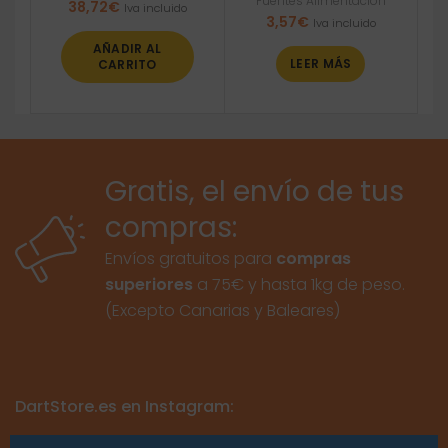
Fuentes Alimentación
38,72
€
Iva incluido
3,57
€
Iva incluido
AÑADIR AL
LEER MÁS
CARRITO
Gratis, el envío de tus
compras:
Envíos gratuitos para
compras
superiores
a 75€ y hasta 1kg de peso.
(Excepto Canarias y Baleares)
DartStore.es en Instagram: