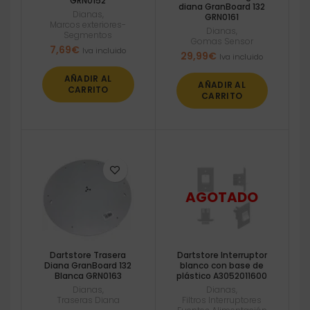
GRN0152
diana GranBoard 132
Dianas
,
GRN0161
Marcos exteriores-
Dianas
,
Segmentos
Gomas Sensor
7,69
€
Iva incluido
29,99
€
Iva incluido
AÑADIR AL
AÑADIR AL
CARRITO
CARRITO
Dartstore Trasera
Dartstore Interruptor
Diana GranBoard 132
blanco con base de
Blanca GRN0163
plástico A3052011600
Dianas
,
Dianas
,
Traseras Diana
Filtros Interruptores