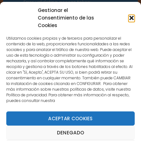
Error validating access token:
Sessions for the user are not allowed
Gestionar el
because the user is not a confirmed
Consentimiento de las
user.
Cookies
Utilizamos cookies propias y de terceros para personalizar el
contenido de la web, proporcionarles funcionalidades a las redes
sociales y para analizar el tráfico de nuestra web. Puede aceptar el
uso de esta tecnología o administrar su configuración y poder
CONTACTO
rechazarla, y así controlar completamente qué información se
recopila y gestiona a través de los botones habilitados al efecto. Al
clicar en "Sí, Acepto", ACEPTA SU USO, si bien podrá retirar su
MENÚ PRINCIPAL
consentimiento en cualquier momento. También puede CAMBIAR
la instalación de cookies clicando en CONFIGURAR. Para obtener
más información sobre nuestras políticas de datos, visite nuestra
Política de privacidad. Para obtener más información al respecto,
MI CUENTA
puedes consultar nuestra
DOCUMENTACIÓN
ACEPTAR COOKIES
DENEGADO