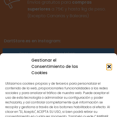
Envíos gratuitos para
compras
superiores
a 75€ y hasta 1kg de peso.
(Excepto Canarias y Baleares)
DartStore.es en Instagram:
Error validating access token:
Sessions for the user are not allowed
Gestionar el
because the user is not a confirmed
Consentimiento de las
user.
Cookies
Utilizamos cookies propias y de terceros para personalizar el
contenido de la web, proporcionarles funcionalidades a las redes
sociales y para analizar el tráfico de nuestra web. Puede aceptar el
uso de esta tecnología o administrar su configuración y poder
CONTACTO
rechazarla, y así controlar completamente qué información se
recopila y gestiona a través de los botones habilitados al efecto. Al
clicar en "Sí, Acepto", ACEPTA SU USO, si bien podrá retirar su
consentimiento en cualquier momento. También puede CAMBIAR