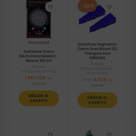
-10%
Novedad
Dartstore Segmento
Diana Gran Board 132
Dartstore Diana
Triángulo Azul
Electrónica Karella E-
GRN0150
Master 8111.04
Dianas
,
Dianas
,
Marcos exteriores-
Dianas electrónicas
Segmentos
1.567,32
€
Iva
El
El
6,92
€
7,69
€
Iva
incluido
precio
precio
incluido
original
actual
era:
es:
AÑADIR AL
AÑADIR AL
CARRITO
7,69€.
6,92€.
CARRITO