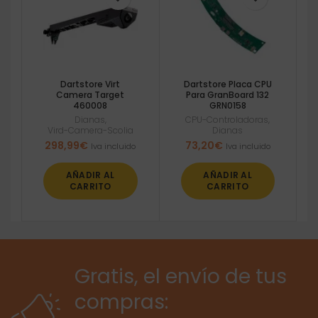
Dartstore Virt
Dartstore Placa CPU
Camera Target
Para GranBoard 132
460008
GRN0158
Dianas
,
CPU-Controladoras
,
Vird-Camera-Scolia
Dianas
298,99
€
73,20
€
Iva incluido
Iva incluido
AÑADIR AL
AÑADIR AL
CARRITO
CARRITO
Gratis, el envío de tus
compras: