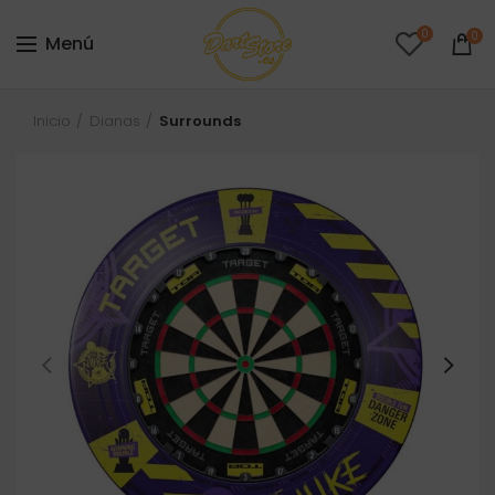
0
0
Menú
Inicio
Dianas
Surrounds