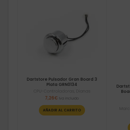
Dartstore Pulsador Gran Board 3
Plata GRN0134
Darts
CPU-Controladoras
,
Dianas
Boa
7,26
€
Iva incluido
Marc
AÑADIR AL CARRITO