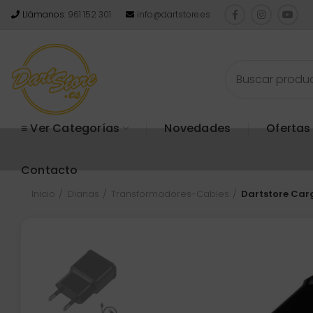
Llámanos:
961 152 301
info@dartstore.es
≡ Ver Categorías
Novedades
Ofertas
Contacto
Inicio
Dianas
Transformadores-Cables
Dartstore Carg