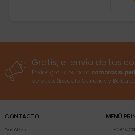
Gratis, el envío de tus c
Envíos gratuitos para
compras superi
de peso. (Excepto Canarias y Baleare
CONTACTO
MENÚ PRI
≡ Ver Cat
DartStore