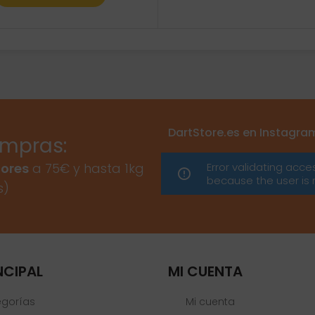
DartStore.es en Instagra
ompras:
Error validating acce
ores
a 75€ y hasta 1kg
because the user is 
s)
NCIPAL
MI CUENTA
egorías
Mi cuenta