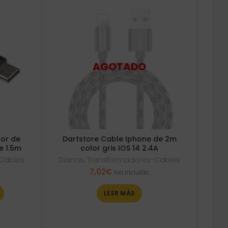
dor de
Dartstore Cable Iphone de 2m
e 1.5m
color gris IOS 14 2.4A
Cables
Dianas
,
Transformadores-Cables
7,02
€
Iva incluido
LEER MÁS