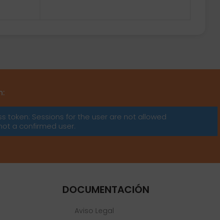
m:
ss token: Sessions for the user are not allowed
not a confirmed user.
DOCUMENTACIÓN
Aviso Legal