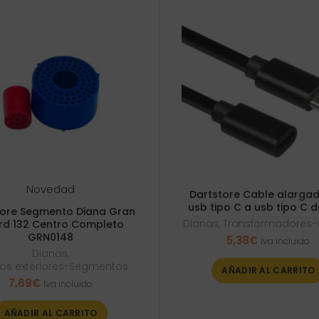
Novedad
Dartstore Cable alarga
usb tipo C a usb tipo C d
tore Segmento Diana Gran
Dianas
,
Transformadores-
rd 132 Centro Completo
GRN0148
5,38
€
Iva incluido
Dianas
,
os exteriores-Segmentos
AÑADIR AL CARRITO
7,69
€
Iva incluido
AÑADIR AL CARRITO