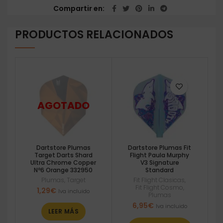
Compartir en
PRODUCTOS RELACIONADOS
Dartstore Plumas
Dartstore Plumas Fit
Target Darts Shard
Flight Paula Murphy
Ultra Chrome Copper
V3 Signature
Nº6 Orange 332950
Standard
Plumas
,
Target
Fit Flight Clasicas
,
Fit Flight Cosmo
,
1,29
€
Iva incluido
Plumas
6,95
€
Iva incluido
LEER MÁS