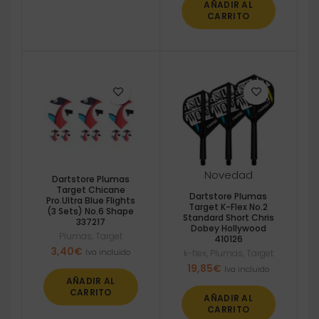
AÑADIR AL
CARRITO
Novedad
Dartstore Plumas
Target Chicane
Dartstore Plumas
Pro.Ultra Blue Flights
Target K-Flex No.2
(3 Sets) No.6 Shape
Standard Short Chris
337217
Dobey Hollywood
Plumas
,
Target
410126
3,40
€
Iva incluido
k-flex
,
Plumas
,
Target
19,85
€
Iva incluido
AÑADIR AL
CARRITO
AÑADIR AL
CARRITO