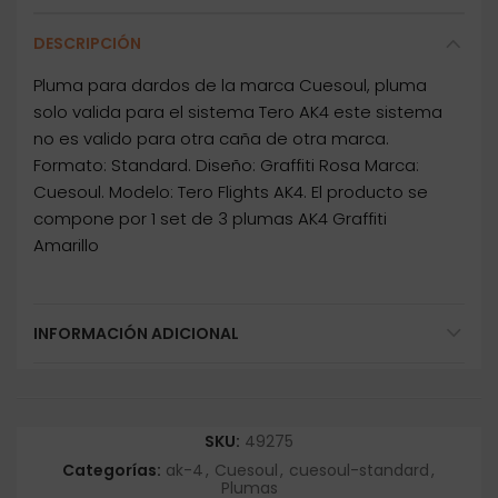
DESCRIPCIÓN
Pluma para dardos de la marca Cuesoul, pluma
solo valida para el sistema Tero AK4 este sistema
no es valido para otra caña de otra marca.
Formato: Standard. Diseño: Graffiti Rosa Marca:
Cuesoul. Modelo: Tero Flights AK4. El producto se
compone por 1 set de 3 plumas AK4 Graffiti
Amarillo
INFORMACIÓN ADICIONAL
SKU:
49275
Categorías:
ak-4
,
Cuesoul
,
cuesoul-standard
,
Plumas