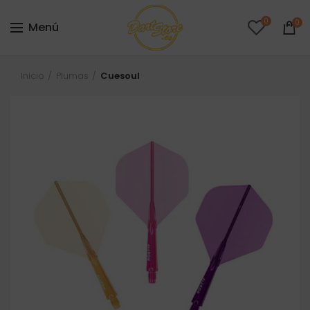
0
0
Menú
Inicio
Plumas
Cuesoul