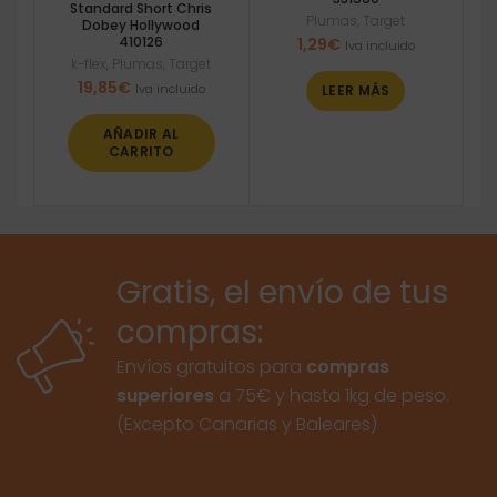
Standard Short Chris
Plumas
,
Target
Dobey Hollywood
410126
1,29
€
Iva incluido
k-flex
,
Plumas
,
Target
19,85
€
Iva incluido
LEER MÁS
AÑADIR AL
CARRITO
Gratis, el envío de tus
compras:
Envíos gratuitos para
compras
superiores
a 75€ y hasta 1kg de peso.
(Excepto Canarias y Baleares)