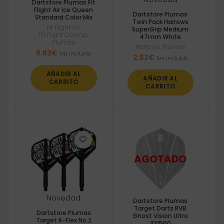
Dartstore Plumas Fit
Flight Air Ice Queen
Dartstore Plumas
Standard Color Mix
Twin Pack Harrows
Fit Flight Air
,
SuperGrip Medium
Fit Flight Cosmo
,
47mm White
Plumas
Harrows
,
Plumas
8,83
€
Iva incluido
2,82
€
Iva incluido
AÑADIR AL
AÑADIR AL
CARRITO
CARRITO
Novedad
Dartstore Plumas
Target Darts RVB
Dartstore Plumas
Ghost Vision Ultra
Target K-Flex No.2
331560