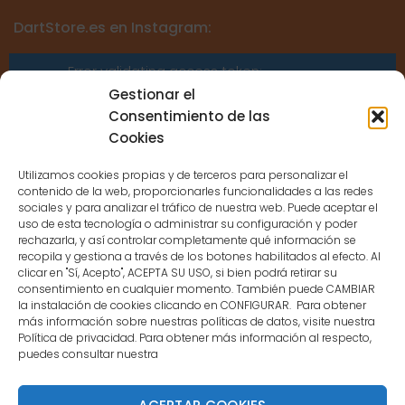
DartStore.es en Instagram:
Error validating access token:
Sessions for the user are not allowed
Gestionar el
because the user is not a confirmed
Consentimiento de las
user.
Cookies
Utilizamos cookies propias y de terceros para personalizar el
contenido de la web, proporcionarles funcionalidades a las redes
sociales y para analizar el tráfico de nuestra web. Puede aceptar el
uso de esta tecnología o administrar su configuración y poder
CONTACTO
rechazarla, y así controlar completamente qué información se
recopila y gestiona a través de los botones habilitados al efecto. Al
clicar en "Sí, Acepto", ACEPTA SU USO, si bien podrá retirar su
MENÚ PRINCIPAL
consentimiento en cualquier momento. También puede CAMBIAR
la instalación de cookies clicando en CONFIGURAR. Para obtener
más información sobre nuestras políticas de datos, visite nuestra
Política de privacidad. Para obtener más información al respecto,
MI CUENTA
puedes consultar nuestra
DOCUMENTACIÓN