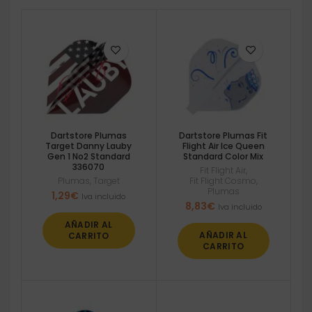
Dartstore Plumas
Dartstore Plumas Fit
Target Danny Lauby
Flight Air Ice Queen
Gen 1 No2 Standard
Standard Color Mix
336070
Fit Flight Air
,
Plumas
,
Target
Fit Flight Cosmo
,
Plumas
1,29
€
Iva incluido
8,83
€
Iva incluido
AÑADIR AL
AÑADIR AL
CARRITO
CARRITO