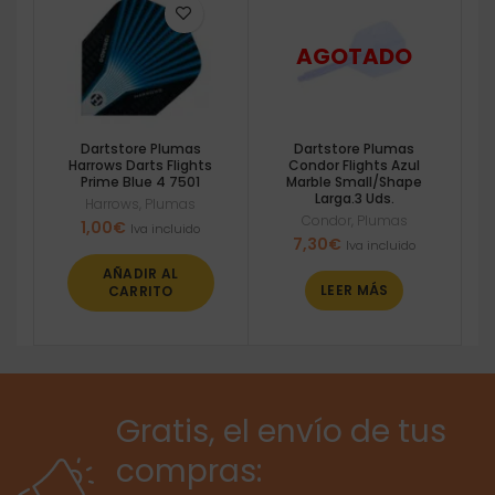
Dartstore Plumas
Dartstore Plumas
Harrows Darts Flights
Condor Flights Azul
Prime Blue 4 7501
Marble Small/Shape
Larga.3 Uds.
Harrows
,
Plumas
Condor
,
Plumas
1,00
€
Iva incluido
7,30
€
Iva incluido
AÑADIR AL
LEER MÁS
CARRITO
Gratis, el envío de tus
compras: