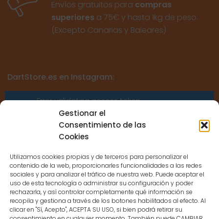
Envíos gratuitos para
compras
superiores
a 75€ y hasta 1kg de peso.
(Excepto Canarias y Baleares)
DartStore.es en Instagram:
Error validating access token:
Sessions for the user are not allowed
Gestionar el
because the user is not a confirmed
Consentimiento de las
user.
Cookies
Utilizamos cookies propias y de terceros para personalizar el
contenido de la web, proporcionarles funcionalidades a las redes
sociales y para analizar el tráfico de nuestra web. Puede aceptar el
uso de esta tecnología o administrar su configuración y poder
CONTACTO
rechazarla, y así controlar completamente qué información se
recopila y gestiona a través de los botones habilitados al efecto. Al
clicar en "Sí, Acepto", ACEPTA SU USO, si bien podrá retirar su
consentimiento en cualquier momento. También puede CAMBIAR