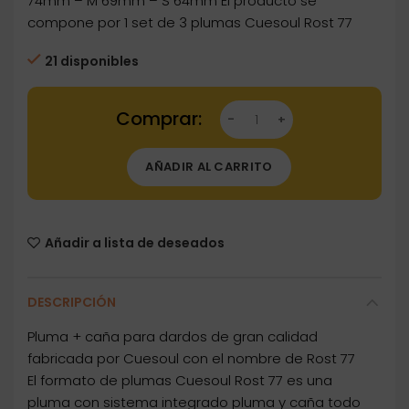
74mm – M 69mm – S 64mm El producto se
compone por 1 set de 3 plumas Cuesoul Rost 77
21 disponibles
Dartstore Plumas Cuesoul Rost 77 Verde Azul
AÑADIR AL CARRITO
Añadir a lista de deseados
DESCRIPCIÓN
Pluma + caña para dardos de gran calidad
fabricada por Cuesoul con el nombre de Rost 77
El formato de plumas Cuesoul Rost 77 es una
pluma con sistema integrado pluma y caña todo