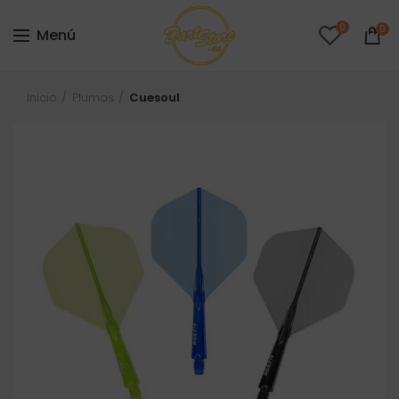
0
0
Menú
Inicio
Plumas
Cuesoul