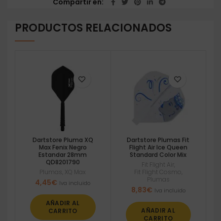
Compartir en
PRODUCTOS RELACIONADOS
Dartstore Pluma XQ
Dartstore Plumas Fit
Max Fenix Negro
Flight Air Ice Queen
Estandar 28mm
Standard Color Mix
QD8201790
Fit Flight Air
,
Plumas
,
XQ Max
Fit Flight Cosmo
,
Plumas
4,45
€
Iva incluido
8,83
€
Iva incluido
AÑADIR AL
AÑADIR AL
CARRITO
CARRITO