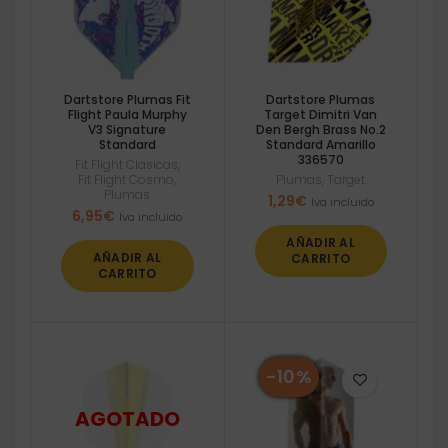
Dartstore Plumas Fit
Dartstore Plumas
Flight Paula Murphy
Target Dimitri Van
V3 Signature
Den Bergh Brass No.2
Standard
Standard Amarillo
336570
Fit Flight Clasicas
,
Fit Flight Cosmo
,
Plumas
,
Target
Plumas
1,29
€
Iva incluido
6,95
€
Iva incluido
AÑADIR AL
AÑADIR AL
CARRITO
CARRITO
-10%