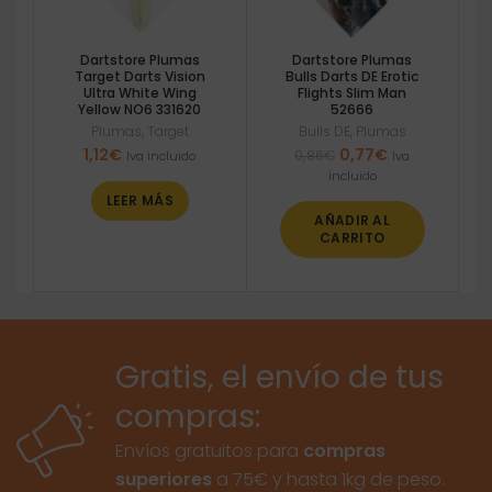
Dartstore Plumas
Dartstore Plumas
Target Darts Vision
Bulls Darts DE Erotic
Ultra White Wing
Flights Slim Man
Yellow NO6 331620
52666
Plumas
,
Target
Bulls DE
,
Plumas
El
El
1,12
€
0,77
€
0,86
€
Iva incluido
Iva
precio
precio
incluido
original
actual
LEER MÁS
era:
es:
AÑADIR AL
0,86€.
0,77€.
CARRITO
Gratis, el envío de tus
compras:
Envíos gratuitos para
compras
superiores
a 75€ y hasta 1kg de peso.