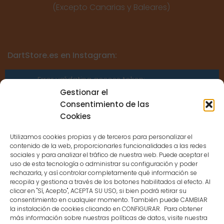
(Excepto Canarias y Baleares)
DartStore.es en Instagram:
Error validating access token:
Sessions for the user are not allowed
Gestionar el
because the user is not a confirmed
Consentimiento de las
user.
Cookies
Utilizamos cookies propias y de terceros para personalizar el
contenido de la web, proporcionarles funcionalidades a las redes
sociales y para analizar el tráfico de nuestra web. Puede aceptar el
uso de esta tecnología o administrar su configuración y poder
CONTACTO
rechazarla, y así controlar completamente qué información se
recopila y gestiona a través de los botones habilitados al efecto. Al
clicar en "Sí, Acepto", ACEPTA SU USO, si bien podrá retirar su
MENÚ PRINCIPAL
consentimiento en cualquier momento. También puede CAMBIAR
la instalación de cookies clicando en CONFIGURAR. Para obtener
más información sobre nuestras políticas de datos, visite nuestra