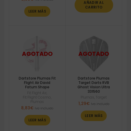
AÑADIR AL
CARRITO
LEER MÁS
Dartstore Plumas Fit
Dartstore Plumas
Flight Air David
Target Darts RVB
Fatum Shape
Ghost Vision Ultra
331560
Fit Flight Air
,
Fit Flight Cosmo
,
Plumas
,
Target
Plumas
1,29
€
Iva incluido
8,83
€
Iva incluido
LEER MÁS
LEER MÁS