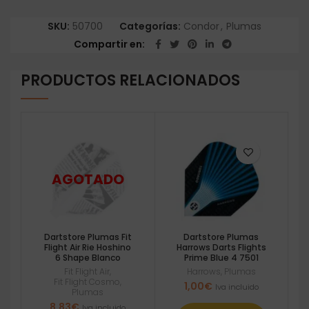
SKU:
50700
Categorías:
Condor
,
Plumas
Compartir en
PRODUCTOS RELACIONADOS
Dartstore Plumas Fit
Dartstore Plumas
Flight Air Rie Hoshino
Harrows Darts Flights
6 Shape Blanco
Prime Blue 4 7501
Fit Flight Air
,
Harrows
,
Plumas
Fit Flight Cosmo
,
1,00
€
Iva incluido
Plumas
8,83
€
Iva incluido