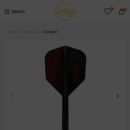
0
0
Menú
Inicio
Plumas
Condor