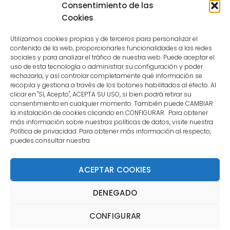
Consentimiento de las
user.
Cookies
Utilizamos cookies propias y de terceros para personalizar el
contenido de la web, proporcionarles funcionalidades a las redes
sociales y para analizar el tráfico de nuestra web. Puede aceptar el
uso de esta tecnología o administrar su configuración y poder
CONTACTO
rechazarla, y así controlar completamente qué información se
recopila y gestiona a través de los botones habilitados al efecto. Al
clicar en "Sí, Acepto", ACEPTA SU USO, si bien podrá retirar su
MENÚ PRINCIPAL
consentimiento en cualquier momento. También puede CAMBIAR
la instalación de cookies clicando en CONFIGURAR. Para obtener
más información sobre nuestras políticas de datos, visite nuestra
Política de privacidad. Para obtener más información al respecto,
MI CUENTA
puedes consultar nuestra
DOCUMENTACIÓN
ACEPTAR COOKIES
DENEGADO
Copyright 2021 DartStore - Todos los derechos
CONFIGURAR
reservados. | La Mejor Tienda de Dardos y Dianas de
Madrid DartStore