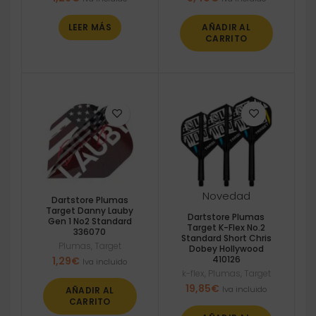
LEER MÁS
AÑADIR AL
CARRITO
Novedad
Dartstore Plumas
Target Danny Lauby
Dartstore Plumas
Gen 1 No2 Standard
Target K-Flex No.2
336070
Standard Short Chris
Plumas
,
Target
Dobey Hollywood
410126
1,29
€
Iva incluido
k-flex
,
Plumas
,
Target
19,85
€
Iva incluido
AÑADIR AL
CARRITO