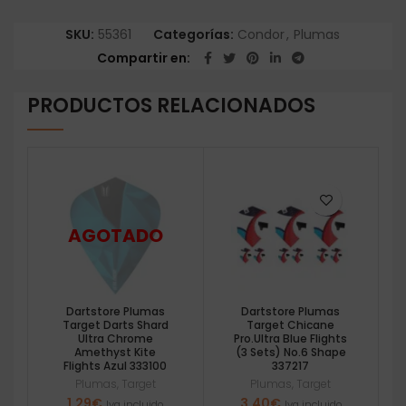
SKU:
55361
Categorías:
Condor
,
Plumas
Compartir en
PRODUCTOS RELACIONADOS
Dartstore Plumas
Dartstore Plumas
Target Darts Shard
Target Chicane
Ultra Chrome
Pro.Ultra Blue Flights
Amethyst Kite
(3 Sets) No.6 Shape
Flights Azul 333100
337217
Plumas
,
Target
Plumas
,
Target
1,29
€
3,40
€
Iva incluido
Iva incluido